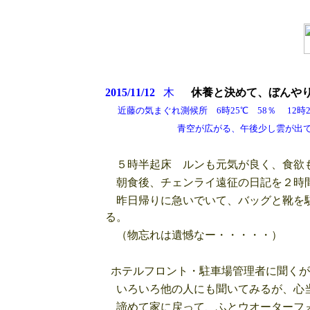
2015/11/12
木
休養と決めて、ぼんや
近藤の気まぐれ測候所 6時25℃ 58％ 12時28
青空が広がる、午後少し雲が出て風も
５時半起床 ルンも元気が良く、食欲
朝食後、チェンライ遠征の日記を２時
昨日帰りに急いでいて、バッグと靴を駐
る。
（物忘れは遺憾なー・・・・・）
ホテルフロント・駐車場管理者に聞くが
いろいろ他の人にも聞いてみるが、心
諦めて家に戻って、ふとウオーターフォ