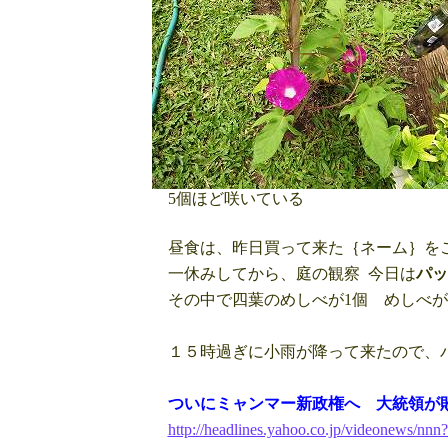
5個ほど咲いている
昼食は、昨日買って来た｛ネーム｝を
一休みしてから、庭の観察 今日は
パッ
その中で四葉のめしべが1個 めしべが
１５時過ぎに小雨が降って来たので、
ついにミャンマー新政権へ 大統領が
http://headlines.yahoo.co.jp/videonews/nn