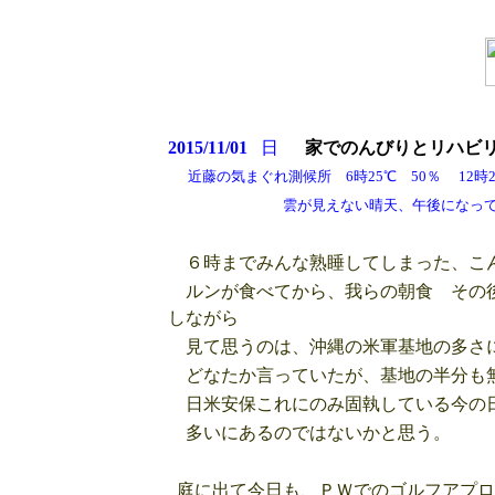
2015/11/01
日
家でのんびりとリハビ
近藤の気まぐれ測候所 6時25℃ 50％ 12時29
雲が見えない晴天、午後になって雲が
６時までみんな熟睡してしまった、こ
ルンが食べてから、我らの朝食 その後
しながら
見て思うのは、沖縄の米軍基地の多さ
どなたか言っていたが、基地の半分も無
日米安保これにのみ固執している今の日
多いにあるのではないかと思う。
庭に出て今日も、ＰＷでのゴルフアプロ