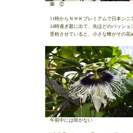
蘭 ②
11時からＮＨＫプレミアムで日本シニ
14時過ぎ庭に出て、先ほどのパッショ
受粉させていると、小さな蜂がその花
午前中には咲かない