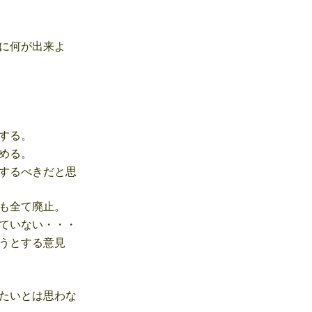
に何が出来よ
する。
める。
するべきだと思
も全て廃止。
ていない・・・
うとする意見
たいとは思わな