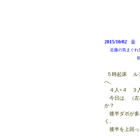
2015/10/02
近藤の気まぐれ測候所
朝は雲が多くゴ
５時起床 ルン
へ。
４人×４ ３人
今日は、（左
か？
後半ダボが多
く、
後半を上回っ