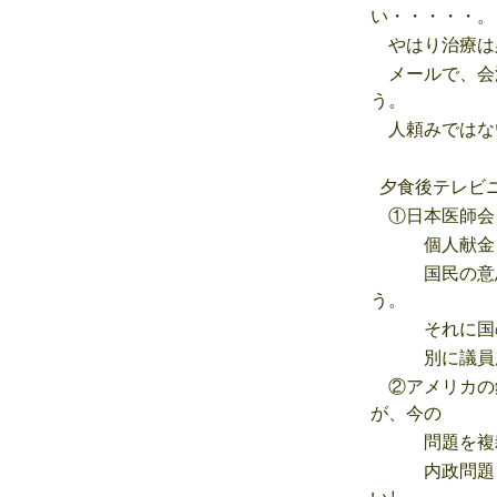
い・・・・・。
やはり治療は
メールで、会
う。
人頼みではな
夕食後テレ
①日本医師会
個人献金１本
国民の意思を
う。
それに国の税
別に議員歳費
②アメリカの
が、今の
問題を複雑
内政問題と言