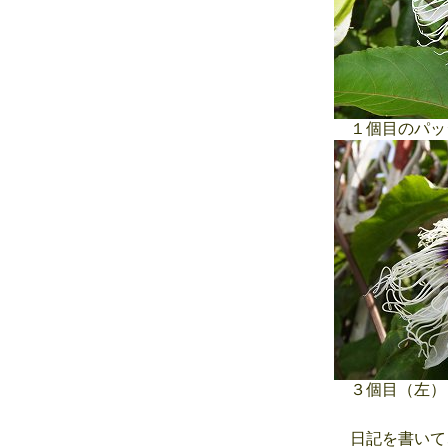
１個目のパッ
３個目（左）
日記を書いて