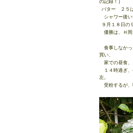
の記録！｝
パター ２５
シャワー後い
９月１８日の９
優勝は、Ｈ岡
食事しなかっ
買い、
家での昼食、
１４時過ぎ、
左。
受粉するが、