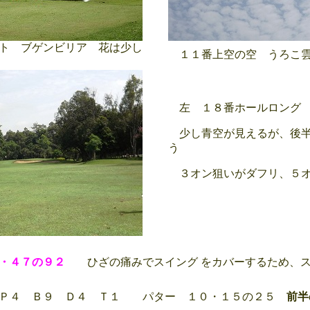
ト ブゲンビリア 花は少し
１１番上空の空 うろこ
左 １８番ホールロング
少し青空が見えるが、後半
う
３オン狙いがダフリ、５オ
・４７の９２
ひざの痛みでスイング をカバーするため、ス
Ｐ４ Ｂ９ Ｄ４ Ｔ１ パター １０・１５の２５
前半