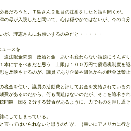
必要だろうと、Ｔ島さん２度目の注射をしたと話を聞くが。
津の母が入院したと聞いて、心は穏やかではないが、今の自分
いが、理恵さんにお願いするのみだと・・・・・
ビニュースを
 違法献金問題 政治と金 あいも変わらない話題にうんざり
にするべきだと思う 上限は１００万円で優遇税制度を認
反映させるのが、議員であり企業や団体からの献金は禁止
金を使い、議員の活動費と評してお金を支給されているの
があるのだから、何も問題はないのだが、そこを追求され
銃問題 国を２分する賛否があるように、力でものを押し通そ
にしてしまっている。
ってはいられないと思うのだが、｛幸いにアメリカに行き