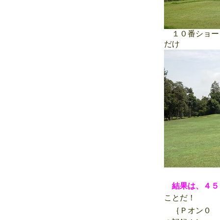
１０番ショー
だけ
結果は、４５
ことだ！
｛Ｐオン０ 