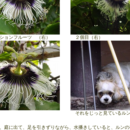
ションフルーツ （右）
２個目（右）
それをじっと見ているル
、庭に出て、足を引きずりながら、水播きしていると、ルンの