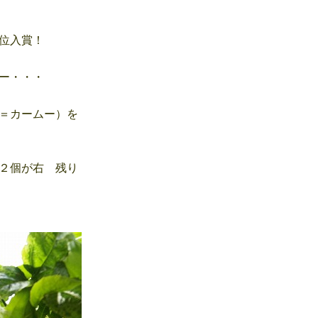
位入賞！
ー・・・
＝カームー）を
２個が右 残り