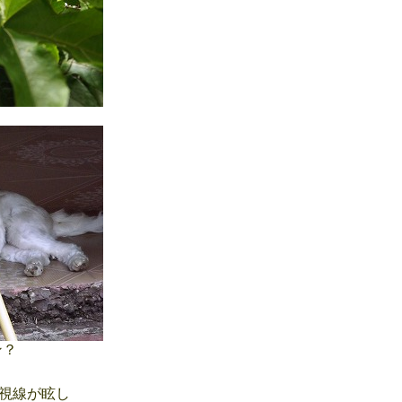
ン？
視線が眩し