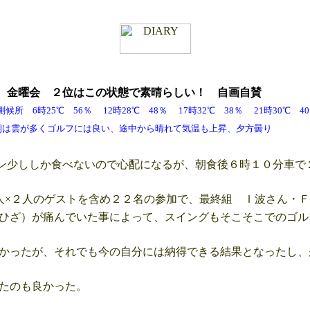
金
金曜会 ２位はこの状態で素晴らしい
！ 自画自賛
 6時25℃ 56％ 12時28℃ 48％ 17時32℃ 38％ 21時30℃
ルフには良い、途中から晴れて気温も上昇、夕方曇り
少ししか食べないので心配になるが、朝食後６時１０分車で
×２人のゲストを含め２２名の参加で、最終組 Ｉ波さん・Ｆ
ひざ）が痛んでいた事によって、スイングもそこそこでのゴル
かったが、それでも今の自分には納得できる結果となったし、
たのも良かった。