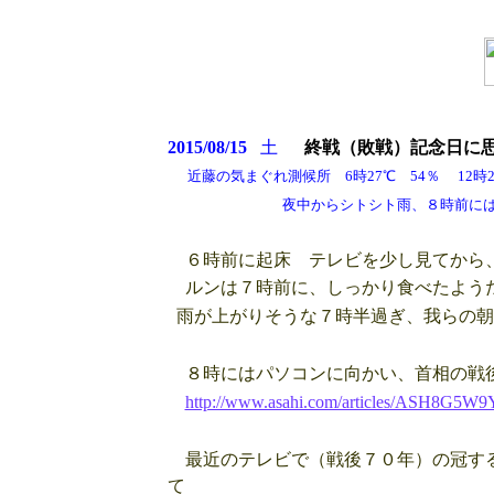
2015/08/15
土
終戦（敗戦）記念日に
近藤の気まぐれ測候所 6時27℃ 54％ 12時28
夜中からシトシト雨、８時前には雨は上
６時前に起床 テレビを少し見てから
ルンは７時前に、しっかり食べたよう
雨が上がりそうな７時半過ぎ、我らの朝
８時にはパソコンに向かい、首相の戦後
http://www.asahi.com/articles/ASH8G5
最近のテレビで（戦後７０年）の冠する
て