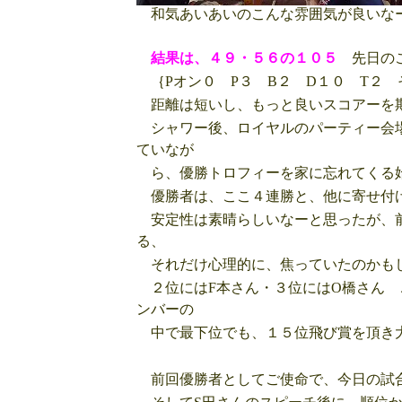
和気あいあいのこんな雰囲気が良いな
結果は、４９・５６の１０５
先日のこ
｛Pオン０ P３ B２ D１０ T２
距離は短いし、もっと良いスコアーを
シャワー後、ロイヤルのパーティー会場
ていなが
ら、優勝トロフィーを家に忘れてくる
優勝者は、ここ４連勝と、他に寄せ付け
安定性は素晴らしいなーと思ったが、前
る、
それだけ心理的に、焦っていたのかも
２位にはF本さん・３位にはO橋さん 
ンバーの
中で最下位でも、１５位飛び賞を頂き
前回優勝者としてご使命で、今日の試