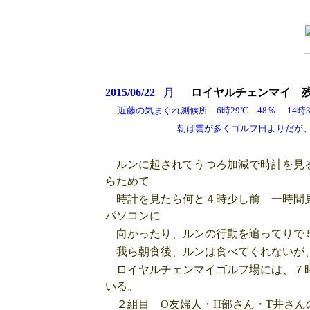
2015/06/22
月
ロイヤルチェンマイ 
近藤の気まぐれ測候所 6時29℃ 48％ 14時33
朝は雲が多くゴルフ日よりだが、途中
ルンに起されてうつろ加減で時計を見る
らためて
時計を見たら何と４時少し前 一時間見
パソコンに
向かったり、ルンの行動を追ってりで５
我ら朝食後、ルンは食べてくれないが、
ロイヤルチェンマイゴルフ場には、７時
いる。
２組目 O友婦人・H部さん・T井さん