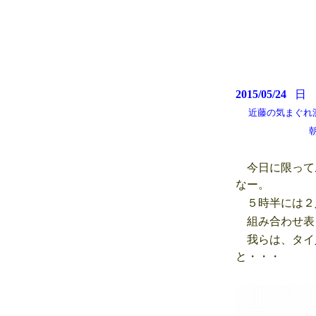
2015/05/24
近藤の気まぐれ測候所
朝雲が多かった
今日に限って
なー。
５時半には２
組み合わせ表
我らは、タイ
と・・・