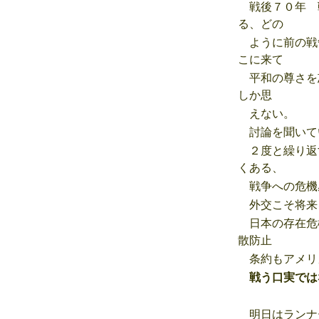
戦後７０年 
る、どの
ように前の戦
こに来て
平和の尊さを
しか思
えない。
討論を聞いて
２度と繰り返
くある、
戦争への危機
外交こそ将来
日本の存在危
散防止
条約もアメリ
戦う口実では
明日はランナ