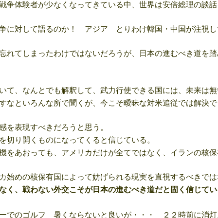
戦争体験者が少なくなってきている中、世界は安倍総理の談話
争に対して語るのか！ アジア とりわけ韓国・中国が注視し
忘れてしまったわけではないだろうが、日本の進むべき道を踏
いて、なんとでも解釈して、武力行使できる国には、未来は無
すなといろんな所で聞くが、今こそ曖昧な対米追従では解決で
感を表現すべきだろうと思う。
を切り開くものになってくると信じている。
機をあおっても、アメリカだけが全てではなく、イランの核保
カ始めの核保有国によって妨げられる現実を直視するべきでは
なく、戦わない外交こそが日本の進むべき道だと固く信じてい
ーでのゴルフ 暑くならないと良いが・・・ ２２時前に消灯