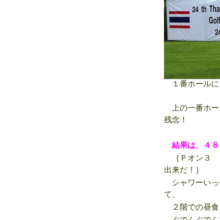
１番ホールに
上の一番ホー
残念！
結果は、４８
｛Ｐオン３ 
出来だ！｝
シャワーいっ
て、
２階での昼食
ぐでんぐでん