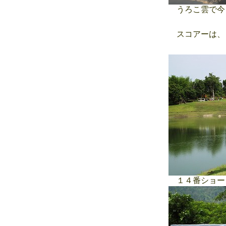
うろこ雲で今
スコアーは、
１４番ショー