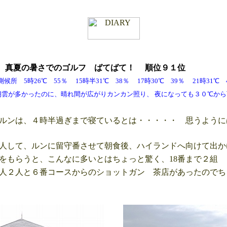
日
真夏の暑さでのゴルフ ばてばて
！ 順位９１位
 5時26℃ 55％ 15時半31℃ 38％ 17時30℃ 39％ 21時31
のに、晴れ間が広がりカンカン照り、 夜になっても３０℃から
ルンは、４時半過ぎまで寝ているとは・・・・・ 思うように
人して、ルンに留守番させて朝食後、ハイランドへ向けて出か
をもらうと、こんなに多いとはちょっと驚く、18番まで２組
人２人と６番コースからのショットガン 茶店があったのでち