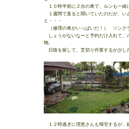
１０時半前に２台の車で、ルンも一緒
１週間で直ると聞いていたのだが、いざ
と・・・
（修理の車がいっぱいだ！） ソンクラ
しょうがないなーと予約だけ入れて、ル
物。
日陰を探して、芝切り作業するが少し
１２時過ぎに理恵さんも帰宅するが、建