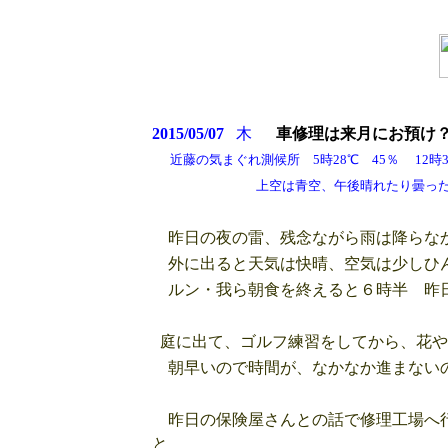
2015/05/07
木
車修理は来月にお預け
近藤の気まぐれ測候所 5時28℃ 45％ 12時33
上空は青空、午後晴れたり曇ったり、
昨日の夜の雷、残念ながら雨は降らなか
外に出ると天気は快晴、空気は少しひ
ルン・我ら朝食を終えると６時半 昨日
庭に出て、ゴルフ練習をしてから、花や
朝早いので時間が、なかなか進まない
昨日の保険屋さんとの話で修理工場へ行
と