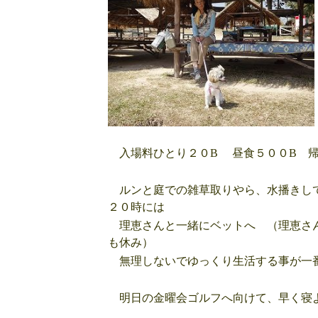
入場料ひとり２０B 昼食５００B 帰
ルンと庭での雑草取りやら、水播きして
２０時には
理恵さんと一緒にベットへ （理恵さん
も休み）
無理しないでゆっくり生活する事が一
明日の金曜会ゴルフへ向けて、早く寝