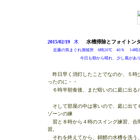
2015/02/19
木
水槽掃除とフォイトン
近藤の気まぐれ測候所 6時20℃ 40％ 14時
今日も朝から晴れ、少し風があり寒かっ
昨日早く消灯したことでなのか、５時少
ったのに・・
６時半朝食後、まだ暗いのに庭に出るル
そして部屋の中は寒いので、庭に出て６
ゾーンの練
習と８時から４時のスイング練習、合間
習。
それを終えてから、錦鯉の水槽を洗う、