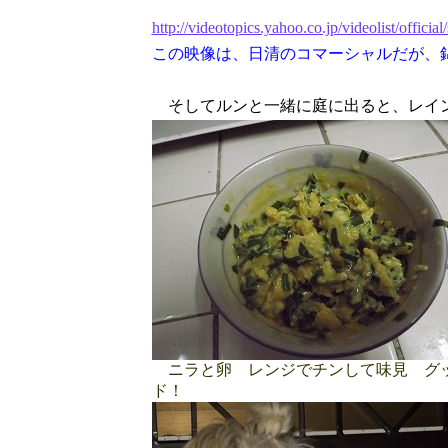
http://videotopics.yahoo.co.jp/videolist/offi
この映像は、日清のコマーシャルだが、
そしてルンと一緒に庭に出ると、レイ
ニラと卵 レンジでチンして味見 グ
ド！