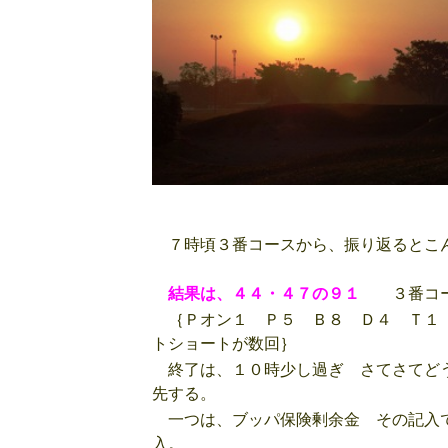
７時頃３番コースから、振り返るとこ
結果は、４４・４７の９１
３番コース
｛Ｐオン１ Ｐ５ Ｂ８ Ｄ４ Ｔ１
トショートが数回｝
終了は、１０時少し過ぎ さてさてどう
先する。
一つは、ブッパ保険剰余金 その記入で
入。