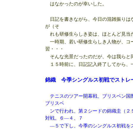
はなかったのが幸いした。
日記を書きながら、今日の混雑振りはな
が（そ
れも研修生らしき姿は、ほとんど見当た
一時期、若い研修生らしき人物が、コー
習・・・
そんな光景だったのだが、今は我らと同
１５時前に、日記記入終了してから、
錦織 今季シングルス初戦でストレ
テニスのツアー開幕戦、ブリスベン国際
ブリスベ
ンで行われ、第２シードの錦織圭（２５
対戦。６―４、７
―５で下し、今季のシングルス初戦を