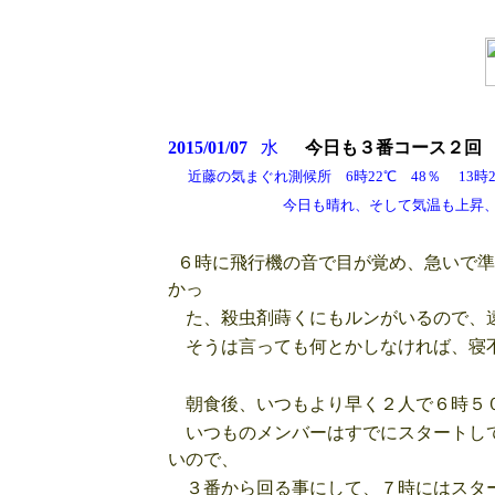
2015/01/07
水
今日も３番コース２回
近藤の気まぐれ測候所 6時22℃ 48％ 13時27
今日も晴れ、そして気温も上昇、ドイス
６時に飛行機の音で目が覚め、急いで準
かっ
た、殺虫剤蒔くにもルンがいるので、
そうは言っても何とかしなければ、寝不
朝食後、いつもより早く２人で６時５０
いつものメンバーはすでにスタートして
いので、
３番から回る事にして、７時にはスタ