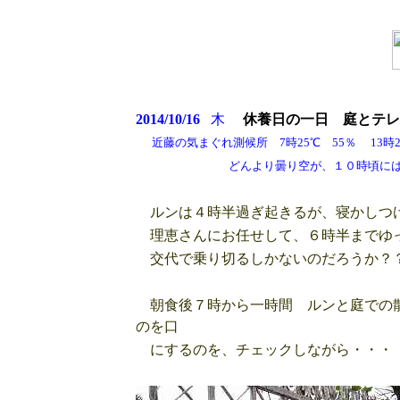
2014/10/16
木
休養日の一日
庭とテレ
近藤の気まぐれ測候所 7時25℃ 55％ 13時28
どんより曇り空が、１０時頃には晴れ 
ルンは４時半過ぎ起きるが、寝かしつけ
理恵さんにお任せして、６時半までゆ
交代で乗り切るしかないのだろうか？
朝食後７時から一時間 ルンと庭での散
のを口
にするのを、チェックしながら・・・