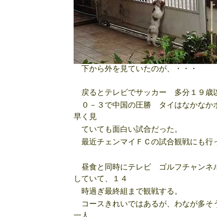
下から外を見ていたのが、・・・
戻るとテレビでサッカー 多分１９歳以
０－３で中国の圧勝 タイはなかなかボ
早く見
ていても面白い試合だった。
最近チェンマイＦＣの試合観戦にも行っ
昼食と同時にテレビ ゴルフチャンネル
していて、１４
時過ぎ最終組まで観戦する。
コースきれいではあるが、わなが多そう
一人。