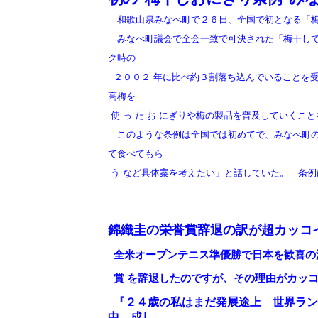
和歌山県みなべ町で２６日、全国で初となる「梅
みなべ町議会で全会一致で可決された「梅干しで
ク時の
２００２ 年に比べ約３割落ち込んでいることを
高梅を
使 っ た お にぎりや梅の製品を普及していくこ
このような条例は全国では初めてで、みなべ町の
て食べてもら
う など具体案を考えたい」と話していた。
条例
錦織圭の栄誉賞辞退の訳が超カッコ
全米オープンテニス準優勝で日本を歓喜の
賞
を辞退したのですが、その理由がカッ
『２４歳の私はまだ発展途上 世界ラン
中、成し