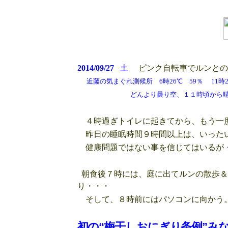
2014/09/27
土
ピンク自転車でルンとの
近藤の気まぐれ測候所 6時26℃ 59％ 11時2
どんより曇り空、１１時頃から晴間も
４時過ぎトイレに起きてから、もう一度
昨日の睡眠時間９時間以上は、いった
健康問題ではない事を信じてはいるが
朝食後７時には、庭に出てルンの散歩＆
り・・・
そして、８時前にはパソコンに向かう
初の“梅干しおにぎり条例”