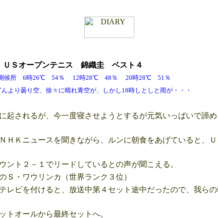
木
ＵＳ
オープンテニス 錦織圭 ベスト４
所 6時26℃ 54％ 12時28℃ 48％ 20時28℃ 51％
、徐々に晴れ青空が、しかし18時しとしと雨が・・・
に起されるが、今一度寝させようとするが元気いっぱいで諦め
ＮＨＫニュースを聞きながら、ルンに朝食をあげていると、Ｕ
ウント２－１でリードしているとの声が聞こえる。
のＳ・ワウリンカ（世界ランク３位）
テレビを付けると、放送中第４セット途中だったので、我らの
ットオールから最終セットへ。