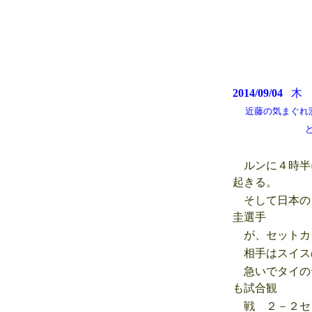
2014/09/04
近藤の気まぐれ測候
どんより曇り空
ルンに４時半
起きる。
そして日本の
圭選手
が、セットカ
相手はスイス
急いでタイの
も試合観
戦 ２－２セ