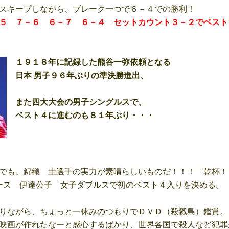
スキープしながら、ブレーク一つで６－４での勝利！
５ ７－６ ６－７ ６－４ セットカウント３－２でベスト
１９１８年に記録した熊谷一弥依頼となる
日本 男子９６年ぶりの準決勝進出、
また四大大会の男子シングルスで、
ベスト４に進むのも８１年ぶり・・・
でも、錦織 圭選手の実力が素晴らしいものだ！！！ 乾杯！
ス 伊達公子 女子ダブルスで初のベスト４入りを決める。
りながら、ちょっと一休みのつもりでＤＶＤ（殺戮島）鑑賞。
映画が作れたなーと感心するばかり、世界各国で殺人など犯罪