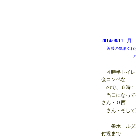
2014/08/11
近藤の気まぐれ測候
どんより曇り
４時半トイレ
会コンペな
ので、６時１
当日になって
さん・Ｏ西
さん・そして
一番ホールダ
付近まで