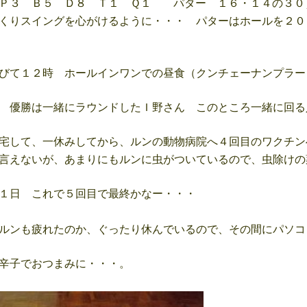
Ｐ３ Ｂ５ Ｄ８ Ｔ１ Ｑ１ パター １６・１４の３０
くりスイングを心がけるように・・・ パターはホールを２０
びて１２時 ホールインワンでの昼食（クンチェーナンプラー
 優勝は一緒にラウンドしたＩ野さん このところ一緒に回る
宅して、一休みしてから、ルンの動物病院へ４回目のワクチン
言えないが、あまりにもルンに虫がついているので、虫除けの
１日 これで５回目で最終かなー・・・
ルンも疲れたのか、ぐったり休んでいるので、その間にパソコ
辛子でおつまみに・・・。