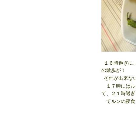
１６時過ぎに、
の散歩が！
それが出来な
１７時にはル
て、２１時過ぎ
てルンの夜食