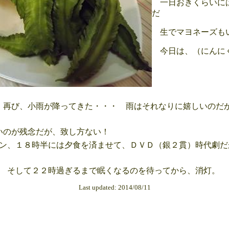
一日おきくらいに
だ
生でマヨネーズも
今日は、（にんに
再び、小雨が降ってきた・・・ 雨はそれなりに嬉しいのだ
いのが残念だが、致し方ない！
ン、１８時半には夕食を済ませて、ＤＶＤ（銀２貫）時代劇だ
 そして２２時過ぎるまで眠くなるのを待ってから、消灯。
Last updated: 2014/08/11