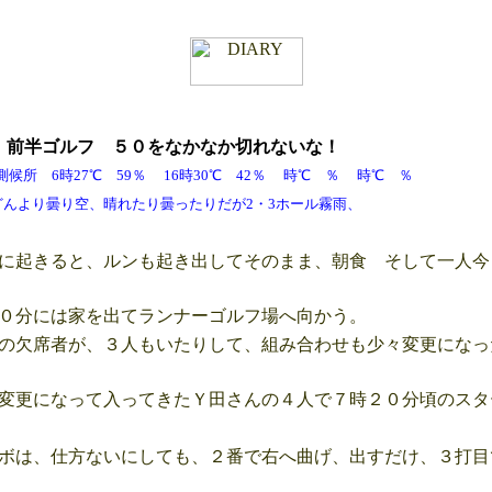
月
前半
ゴルフ ５０をなかなか切れないな！
所 6時27℃ 59％ 16時30℃ 42％ 時℃ ％ 時℃ ％
空、晴れたり曇ったりだが2・3ホール霧雨、
に起きると、ルンも起き出してそのまま、朝食 そして一人今
０分には家を出てランナーゴルフ場へ向かう。
の欠席者が、３人もいたりして、組み合わせも少々変更になっ
変更になって入ってきたＹ田さんの４人で７時２０分頃のスタ
ボは、仕方ないにしても、２番で右へ曲げ、出すだけ、３打目