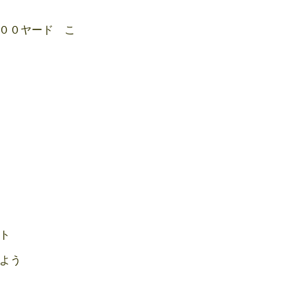
００ヤード こ
ト
よう