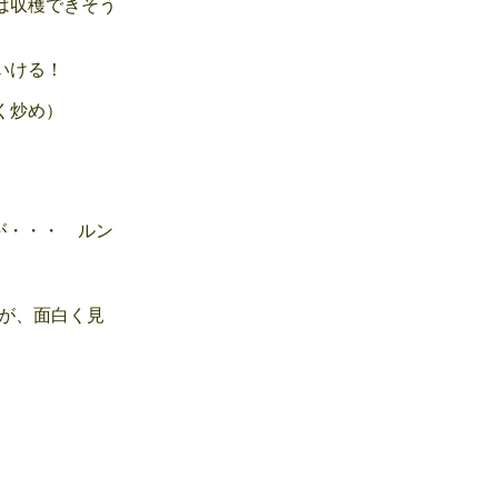
は収穫できそう
いける！
く炒め）
が・・・ ルン
が、面白く見