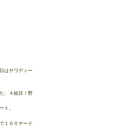
日はサワディー
た、４組目Ｉ野
ート。
で１００ヤード