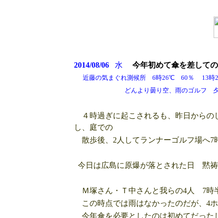
2014/08/06
水
今年初めて傘を差しての
近藤の気まぐれ測候所 6時26℃ 60％ 13時2
どんより曇り空、雨のゴルフ 夕方
４時過ぎに起こされるも、昨日からのし
し、庭での
散歩後、2人してランナーゴルフ場へ7時
今日は広島に原爆が落とされた日 黙祷
Ｍ塚さん・Ｔ中さんと我らの4人 7時
この時点では雨はなかったのだが、4ホ
今年傘を必要としたのは初めてだったし