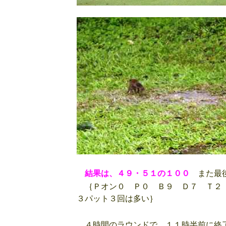
結果は、４９・５１の１００
また最後
｛Ｐオン０ Ｐ０ Ｂ９ Ｄ７ Ｔ２
３パット３回は多い｝
４時間のラウンドで、１１時半前に終了