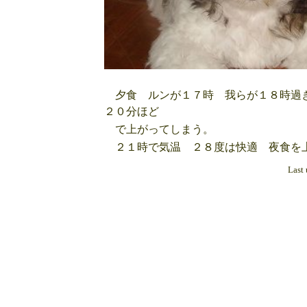
夕食 ルンが１７時 我らが１８時過ぎ
２０分ほど
で上がってしまう。
２１時で気温 ２８度は快適 夜食を
Last