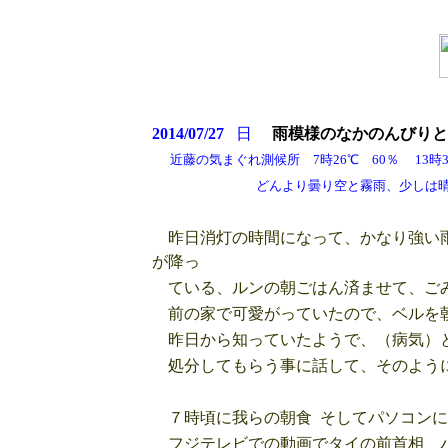
2014/07/27
日
雨模様の
なかのんびりと
近藤の気まぐれ測候所 7時26℃ 60％ 13時30
どんより曇り空と霧雨、少しは晴れるが
昨日消灯の時間になって、かなり強い雨
が降っ
ている、ルンの朝ごはん済ませて、ごみ
前の家で可愛がっていたので、ベルを
昨日から知っていたようで、（病気）
処分してもらう事に話して、そのように
７時頃に我らの朝食 そしてパソコンに
フジテレビでの動画でタイの前首相 