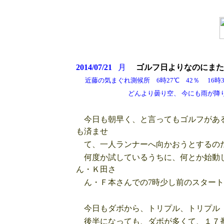
2014/07/21
月
ゴルフ日よりなのに
また
近藤の気まぐれ測候所 6時27℃ 42％ 16時
どんより曇り空、 今にも雨が降りそうな
今日も朝早く、と言ってもゴルフがある
も済ませ
て、一人ランナーへ向かおうとするの
何度か試しているうちに、何とか始動し
ん・Ｋ田さ
ん・Ｆ本さんでの7時少し前のスタート
今日もダボから、トリプル、トリプル 
後半になっても、ダボが多くて、１７