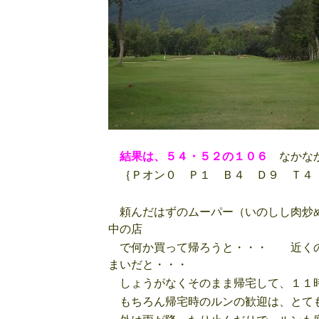
結果は、５４・５２の１０６
なかなか
｛Ｐオン０ Ｐ１ Ｂ４ Ｄ９ Ｔ４
頼んだはずのムーパー（いのしし肉炒め
中の店
で何か買って帰ろうと・・・ 近くの
まいだと・・・
しょうがなくそのまま帰宅して、１１時
もちろん帰宅時のルンの歓迎は、とて