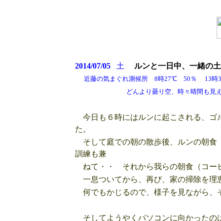
2014/07/05
土
ルンと一日中、一緒の土
近藤の気まぐれ測候所 8時27℃ 50％ 13時32
どんより曇り空、時々晴間も見えるが雲が
今日も６時にはルンに起こされる、ゴル
た。
そして庭での朝の散歩後、ルンの朝食 
訓練も兼
ねて・・ それから我らの朝食（コー
一息ついてから、再び、家の掃除を理恵
何でもかじるので、様子を見ながら、
そしてようやくパソコンに向かったのは