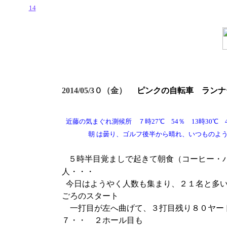
14
2014/05/3０（金）
ピンクの
自転車 ランナ
近藤の気まぐれ測候所 ７時27℃ 54％ 13時30℃ 44
朝 は曇り、ゴルフ後半から晴れ、いつものように
５時半目覚ましで起きて朝食（コーヒー・
人・・・
今日はようやく人数も集まり、２１名と多い
ごろのスタート
一打目が左へ曲げて、３打目残り８０ヤー
７・・ ２ホール目も