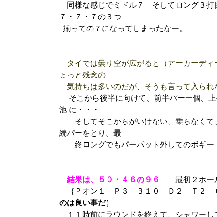
同様な感じでミドル７ そしてロング３打目
７・７・７の３つ
揃っての７になってしまったなー。
タイでは曇り空が広がると（アーカーディ
ょっと残念の
気持ちは多いのだが、そうも言って入られ
そこから後半に向けて、前半パー一個、上
池 に・・・
そしてそこからがいけない、乗らなくて、
続パーをとり。最
終ロングでもパーパット外してのボギー
結果は、５０・４６の９６
最初２ホール
｛Ｐオン１ Ｐ３ Ｂ１０ Ｄ２ Ｔ２
のは良い事だ
｝
１１時前にラウンドを終えて、シャワーし