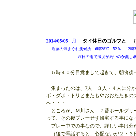
2014/05/05
月
タイ休日のゴルフと ｛
近藤の気まぐれ測候所 6時28℃ 52％ 12時30
昨日の雨で湿度が高いのか蒸し暑
５時４０分目覚ましで起きて、朝食後一
集まったのは、7人 ３人・４人に分か
ボ・ダボ・トリとまたもやおおたたきの
へ・・・
ところが、Ｍ川さん ７番ホールグリー
って、その後プレーせず帰宅する事にな
プレー中での事なので、詳しい事は分か
（後で電話すると、心配ないが２・３