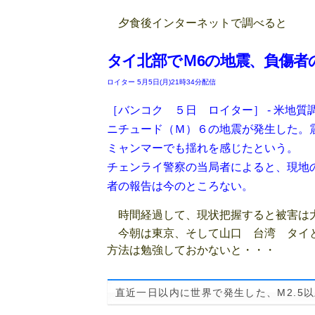
夕食後インターネットで調べると
タイ北部でＭ6の地震、負傷者
ロイター
5月5日(月)21時34分配信
［バンコク ５日 ロイター］ - 米地
ニチュード（Ｍ）６の地震が発生した。
ミャンマーでも揺れを感じたという。
チェンライ警察の当局者によると、現地
者の報告は今のところない。
時間経過して、現状把握すると被害は
今朝は東京、そして山口 台湾 タイと
方法は勉強しておかないと・・・
直近一日以内に世界で発生した、M2.5