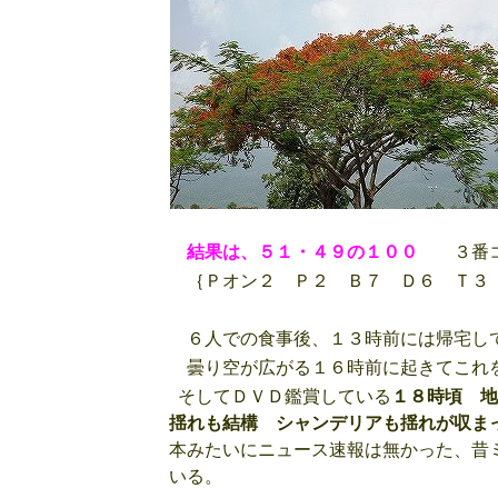
結果は、５１・４９の１００
３番コー
｛Ｐオン２ Ｐ２ Ｂ７ Ｄ６ Ｔ３
６人での食事後、１３時前には帰宅し
曇り空が広がる１６時前に起きてこれ
そしてＤＶＤ鑑賞している
１８時頃 地
揺れも結構 シャンデリアも揺れが収ま
本みたいにニュース速報は無かった、昔
いる。