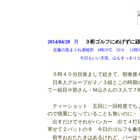
2014/04/28
月
３桁ゴルフにめげずに頑
近藤の気まぐれ測候所 6時26℃ 50％ 12時3
今日もいい天気、山もすっきりと見える
５時４０分目覚ましで起きて、朝食後６
日本人グループが２／３組とこの時期の
て一組目Ｈ部さん・Ｍ山さんの３人で７
ティーショット 五回に一回程度でちょ
ので慎重になっていることも無いのに・
出すだけでそれがバンカー 出て４打
寄せて２パットの９ 今日のゴルフを象
前半おおたたきはあるけれど、パーは一