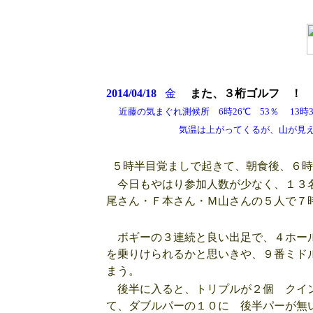
2014/04/18
金
また、３桁ゴルフ ！
近藤の気まぐれ測候所 6時26℃ 53％ 13時3
気温は上がってくるが、山が見える
５時半目覚ましで起きて、朝食後、６時
今日もやはり参加人数が少なく、１３名
尾さん・Ｆ本さん・Ｍ山さんの５人で７
ボギーの３連続と良い出足で、４ホール
を乗りけられるかと思いきや、９番ミド
まう。
後半に入ると、トリプルが２個 クイン
て、ダブルパーの１０に 後半パーが無