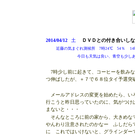
2014/04/12
土
ＤＶＤとの付き合いしな
近藤の気まぐれ測候所 7時24℃ 54％ 14時
今日も天気は良い、青空も少しあって汚
7時少し前に起きて、コーヒーを飲みな
つ伸ばしたが、＋７で６８位タイ予選突
メールアドレスの変更を始めたら、いろ
行こうと昨日思っていたのに、気がつけ
まないと・・・
そんなところに前の家から、大きめなマ
やんわり注意されたのかなー ふしだら
に これではいけないと、グラインダー