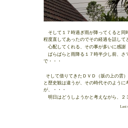
そして１７時過ぎ雨が降ってくると同時
程度直してあったのでその経過を話して
心配してくれる、その事が多いに感
ぱらぱらと雨降る１７時半少し前、さて
で・・・
そして借りてきたＤＶＤ（坂の上の雲）
と歴史観は違うが、その時代そのように
が、・・・
明日はどうしようかと考えながら、２３
Last