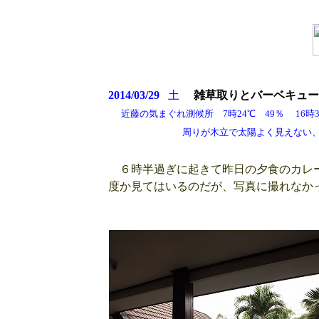
2014/03/2
9
土
雑草取りとバーベキュー
近藤の気まぐれ測候所 7時24℃ 49％ 16時32
周りが木立で太陽よく見えない、それで
６時半過ぎに起きて昨日の夕食のカレー
度か見てはいるのだが、写真に撮れなか