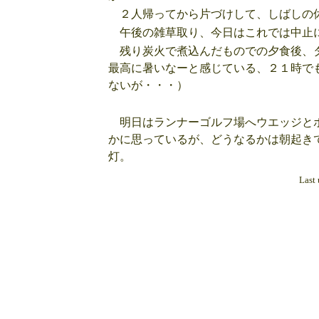
２人帰ってから片づけして、しばしの休
午後の雑草取り、今日はこれでは中止に
残り炭火で煮込んだものでの夕食後、タ
最高に暑いなーと感じている、２１時で
ないが・・・）
明日はランナーゴルフ場へウエッジとボ
かに思っているが、どうなるかは朝起き
灯。
Last