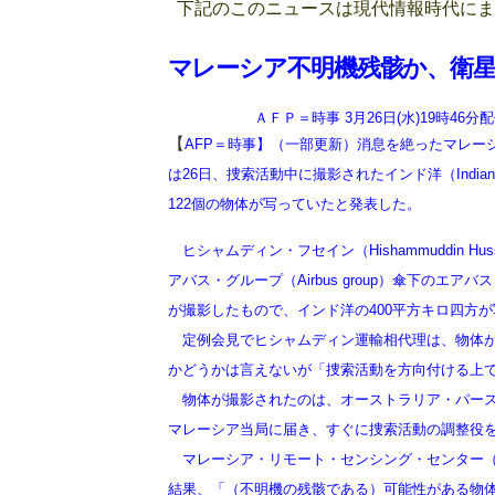
下記のこのニュースは現代情報時代にま
マレーシア不明機残骸か、衛星
ＡＦＰ＝時事
3月26日(水)19時46分
【
AFP＝時事】（一部更新）消息を絶ったマレーシア航空
は26日、捜索活動中に撮影されたインド洋（Indi
122個の物体が写っていたと発表した。
ヒシャムディン・フセイン（Hishammuddin 
アバス・グループ（Airbus group）傘下のエアバス・デ
が撮影したもので、インド洋の400平方キロ四方
定例会見でヒシャムディン運輸相代理は、物体が乗客
かどうかは言えないが「捜索活動を方向付ける上
物体が撮影されたのは、オーストラリア・パース（Pe
マレーシア当局に届き、すぐに捜索活動の調整役
マレーシア・リモート・センシング・センター（Malaysian
結果、「（不明機の残骸である）可能性がある物体」