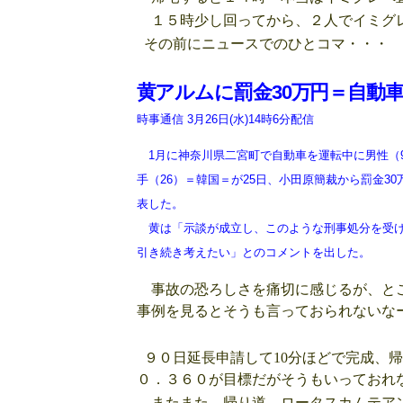
１５時少し回ってから、２人でイミグレ
その前にニュースでのひとコマ・・・
黄アルムに罰金30万円＝自動
時事通信
3月26日(水)14時6分配信
1月に神奈川県二宮町で自動車を運転中に男性（
手（26）＝韓国＝が25日、小田原簡裁から罰金3
表した。
黄は「示談が成立し、このような刑事処分を受け
引き続き考えたい」とのコメントを出した。
事故の恐ろしさを痛切に感じるが、とこ
事例を見るとそうも言っておられないな
９０日延長申請して10分ほどで完成、
０．３６０が目標だがそうもいっておれ
またまた、帰り道 ロータスカムテアン