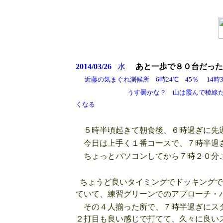
2014/03/26
水
あと一歩で８０台だった
近藤の気まぐれ測候所 6時24℃ 45％ 14時30
うす曇かな？ 山は霞んで稜線だけしか見え
くなる
５時半頃起きて朝食後、６時過ぎに先週
今日は上手く１番コースで、７時半過
ちょっとパソコンしてから７時２０分ご
ちょうど良いタイミングでドッキングで
ていて、練習グリーンでのアプローチ・
その４人揃った所で、７時半過ぎにスタ
２打目も良い感じで打てて、久々に良い