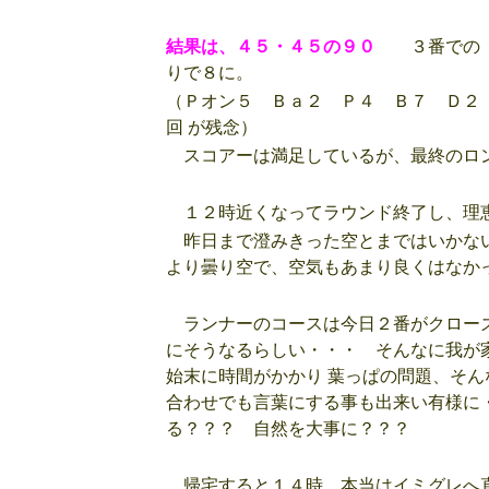
結果は、４５・４５の９０
３番での ２
りで８に。
（Ｐオン５ Ｂａ２ Ｐ４ Ｂ７ Ｄ２
回 が残念）
スコアーは満足しているが、最終のロン
１２時近くなってラウンド終了し、理
昨日まで澄みきった空とまではいかない
より曇り空で、空気もあまり良くはなか
ランナーのコースは今日２番がクローズ
にそうなるらしい・・・ そんなに我が
始末に時間がかかり 葉っぱの問題、そ
合わせでも言葉にする事も出来い有様に
る？？？ 自然を大事に？？？
帰宅すると１４時 本当はイミグレへ直