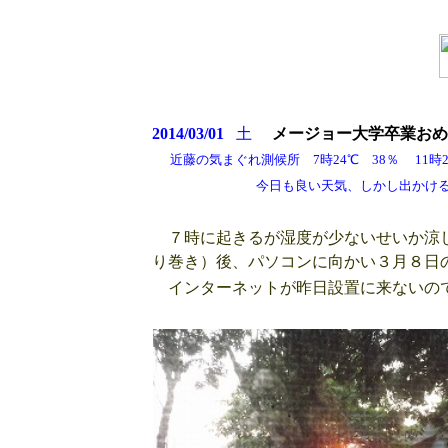
2014/03/01
土
メージョー大学卒業おめ
近藤の気まぐれ測候所 7時24℃ 38％ 11時2
今日も良い天気、しかし出かけると山は
７時に起きるが湿度が少ないせいか涼し
り巻き）後、パソコンに向かい３月８日
インターネットが昨日設置に来ないの