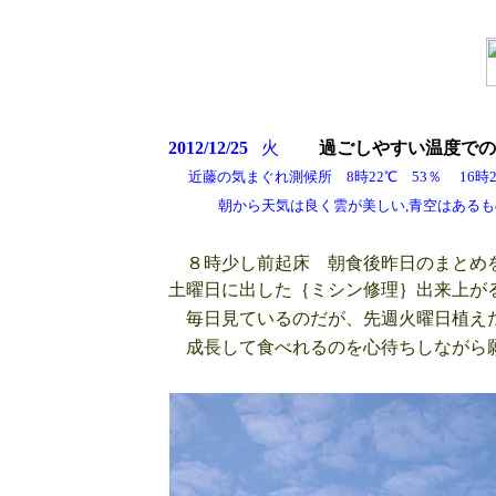
2012/12/25
火
過ごしやすい温度での
近藤の気まぐれ測候所 8時22℃ 53％ 16時2
朝から天気は良く雲が美しい,青空はあるもの
８時少し前起床 朝食後昨日のまとめを
土曜日に出した｛ミシン修理｝出来上が
毎日見ているのだが、先週火曜日植えた
成長して食べれるのを心待ちしながら願