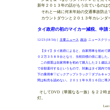
新年２０１３年の話がもう出ているのは
それと一緒に何末年始の交通事故防止
カウントダウンと２０１３年カレンダー
タイ政府の初のマイカー減税、申請
12/23 (18:54)｜
主要ニュース
政治
ニュースクリッ
【タイ】タイ政府によると、自家用車を初めて購
０２万３５８９台となり、当初目標の倍に達した
この措置は自家用車を初めて購入した２１歳以上
で全額還付するというもので、対象はタイ国内で
下の乗用車▽ピックアップトラック▽ダブルキャ
間は転売を認めない。２０１１年９月１６日に導
そしてDVD｛華麗なる一族｝を２２時
灯。
Last