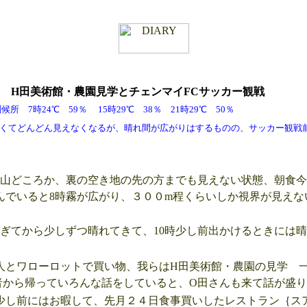
日
H田美術館・農園見学とチェンマイFCサッカー観戦
 7時24℃ 59％ 15時29℃ 38％ 21時29℃ 50％
てどんどん見えなくなるが、晴れ間が広がりはするものの、サッカー観戦
山どころか、裏の空き地の先の方までも見えない状態、朝食今
んでいると8時霧が広がり、３００m程くらいしか視界が見えな
ぎてから少しずつ晴れてきて、10時少し前出かけるときには
とワローロットで買い物、我らはH田美術館・農園の見学 
者から帰っていろんな話をしていると、O田さんも来て話が盛
し前にはお暇して、先月２４日食事買いしたレストラン｛ス