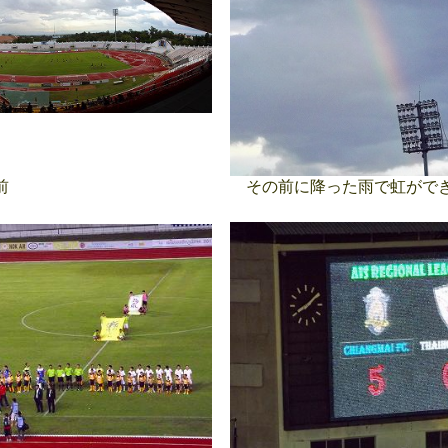
前
その前に降った雨で虹がで