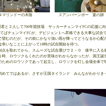
タマリンドーの木陰
スアンバーンポー 宴の跡
川君と２人して700年競技場 サッカーチェンマイFCの応援に
てばチェンマイFCが、デビジョン１へ昇格できる大事な試合
で望むのだが、その前にかなり強い雨が降ってどうなるか心配
は幸いなことに上がって18時の試合開始を待つ。
点を取れてから、スムーズな試合運びで２－０ 後半に入る
う時、ロウソクもくれたのが意味がわからなかったが、国王誕
のためのロウソクであって起立し、ロウソクを灯し会場全体で
めてではあるが、さすが王国タイランド みんながわかりき