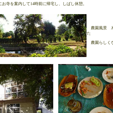
にお寺を案内して14時前に帰宅し、しばし休憩。
農園風景 木
た
農園らしくな