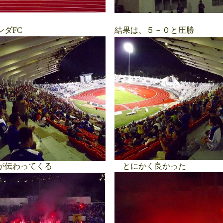
ダFC
結果は、５－０と圧勝
が伝わってくる
とにかく良かった