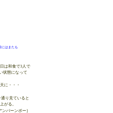
前にはまたも
日は和食で3人で
い状態になって
晴天に・・・
一通り見ていると
り上がる。
アンバーンポー｝