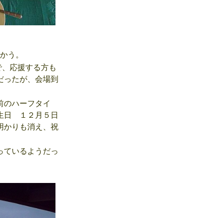
向かう。
で、応援する方も
だったが、会場到
前のハーフタイ
生日 １２月５日
明かりも消え、祝
っているようだっ