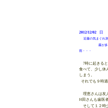
2012/12/02
近藤の気まぐれ測候所
霧が多く
雨・・・
7時に起きると
食べて、少し休
しまう。
それでも９時過
理恵さんは友人
H田さんも歯医
そして１２時少