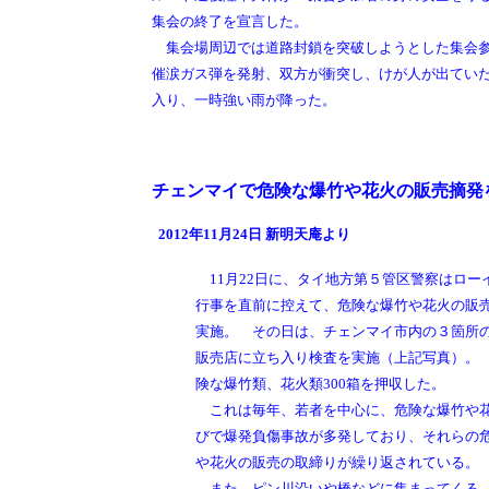
集会の終了を宣言した。
集会場周辺では道路封鎖を突破しようとした集会参
催涙ガス弾を発射、双方が衝突し、けが人が出てい
入り、一時強い雨が降った。
チェンマイで危険な爆竹や花火の販売摘発
2012年11月24日 新明天庵より
11月22日に、タイ地方第５管区警察はロー
行事を直前に控えて、危険な爆竹や花火の販
実施。 その日は、チェンマイ市内の３箇所
販売店に立ち入り検査を実施（上記写真）。
険な爆竹類、花火類300箱を押収した。
これは毎年、若者を中心に、危険な爆竹や
びで爆発負傷事故が多発しており、それらの
や花火の販売の取締りが繰り返されている。
また、ピン川沿いや橋などに集まってくる