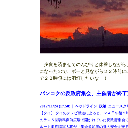
夕食を済ませてのんびりと休養しながら
になったので、ボーと見ながら２２時前に
で２２時頃には消灯したいなー！
バンコクの反政府集会、主催者が終了
2012/11/24 (17:58)｜
ヘッドライン
政治
ニュースク
【タイ】 タイのテレビ報道によると、２４日午後５
のラマ５世騎馬像前広場で開かれていた反政府集会
ルート退役陸軍大将が「集会参加者の身の安全を守