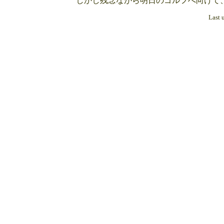
しかし残念ながら明日のゴルフへ向けて
Last 