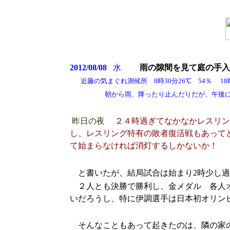
2012/08/08
水
雨の隙間を見て庭の手入
近藤の気まぐれ測候所 8時30分26℃ 54％ 18時2
朝から雨、降ったり止んだりだが、午後になっ
昨日の夜
２４時過ぎてなかなかレスリン
し、レスリング特有の敗者復活戦もあって
て始まらなければ消灯するしかないか！
と書いたが、結局試合は始まり2時少し過
２人とも決勝で勝利し、金メダル 各人オ
いだろうし、特に伊調選手は日本初オリン
そんなこともあって起きたのは、隣の家の