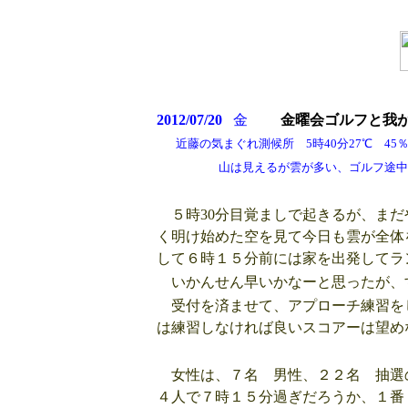
2012/07/20
金
金曜会ゴルフと我
近藤の気まぐれ測候所 5時40分27℃ 45％ 
山は見えるが雲が多い、ゴルフ途中太陽
５時30分目覚ましで起きるが、まだ
く明け始めた空を見て今日も雲が全体
して６時１５分前には家を出発してラ
いかんせん早いかなーと思ったが、
受付を済ませて、アプローチ練習を
は練習しなければ良いスコアーは望め
女性は、７名 男性、２２名 抽選
４人で７時１５分過ぎだろうか、１番