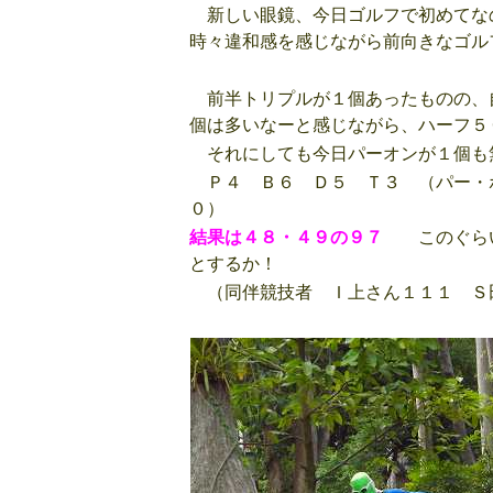
新しい眼鏡、今日ゴルフで初めてな
時々違和感を感じながら前向きなゴル
前半トリプルが１個あったものの、
個は多いなーと感じながら、ハーフ５
それにしても今日パーオンが１個も
Ｐ４ Ｂ６ Ｄ５ Ｔ３ （パー・
０）
結果は４８・４９の９７
このぐらい
とするか！
（同伴競技者 Ｉ上さん１１１ Ｓ