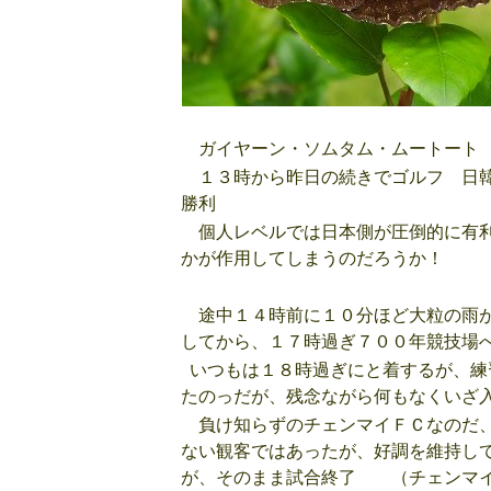
ガイヤーン・ソムタム・ムートート 
１３時から昨日の続きでゴルフ 日韓
勝利
個人レベルでは日本側が圧倒的に有利
かが作用してしまうのだろうか！
途中１４時前に１０分ほど大粒の雨が
してから、１７時過ぎ７００年競技場
いつもは１８時過ぎにと着するが、練
たのっだが、残念ながら何もなくいざ
負け知らずのチェンマイＦＣなのだ、
ない観客ではあったが、好調を維持し
が、そのまま試合終了 （チェンマイ