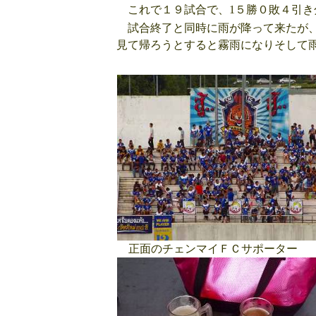
これで１９試合で、1５勝０敗４引き
試合終了と同時に雨が降って来たが、
見て帰ろうとすると霧雨になりそして
正面のチェンマイＦＣサポーター