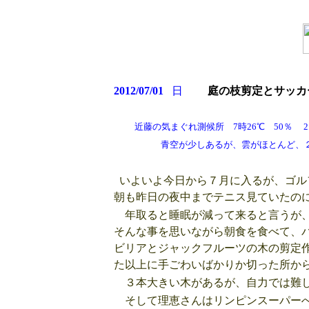
2012/07/01
日
庭の枝剪定とサッカ
近藤の気まぐれ測候所 7時26℃ 50％ 21
青空が少しあるが、雲がほとんど、２０時
いよいよ今日から７月に入るが、ゴル
朝も昨日の夜中までテニス見ていたの
年取ると睡眠が減って来ると言うが、
そんな事を思いながら朝食を食べて、
ビリアとジャックフルーツの木の剪定
た以上に手ごわいばかりか切った所か
３本大きい木があるが、自力では難し
そして理恵さんはリンピンスーパーへ