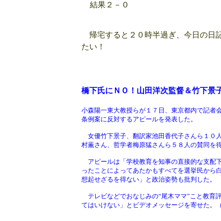
結果２－０
帰宅すると２０時半過ぎ、今日の日記
たい！
橋下氏にＮＯ！山田洋次監督＆竹下景
小森陽一東大教授らが１７日、東京都内で記者
条例案に反対するアピールを発表した。
女優竹下景子、翻訳家池田香代子さんら１０人
村薫さん、哲学者梅原猛さんら５８人の賛同を
アピールは「学校教育を知事の直接的な支配下
ったことによってあたかもすべてを選挙民から
想起せざるを得ない」と政治姿勢も批判した。
テレビなどでおなじみの“尾木ママ”こと教育
てはいけない」とビデオメッセージを寄せた。