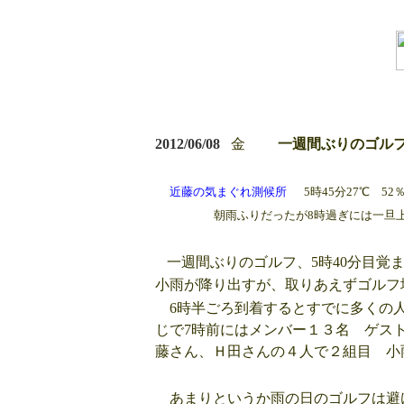
2012/06/08
金
一週間ぶりのゴル
近藤の気まぐれ測候所
5時45分27℃ 52％
朝雨ふりだったが8時過ぎには一旦上がり
一週間ぶりのゴルフ、5時40分目覚
小雨が降り出すが、取りあえずゴルフ
6時半ごろ到着するとすでに多くの人
じで7時前にはメンバー１３名 ゲス
藤さん、Ｈ田さんの４人で２組目 小
あまりというか雨の日のゴルフは避け