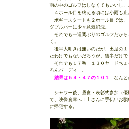
雨の中のゴルフはしなくてもいいし、
４ホール目を終える頃には小雨も止
ボギースタートも２ホール目では、
ダブルパーに少々意気消沈。
それでも一週間ぶりのゴルフだから
く。
後半大叩きは無いのだが、出足の１
たわけでもないだろうが、後半だけで
それでも１７番 １３０ヤードちょ
ろんバーディー。
結果は５４・４７の１０１
なんとか
シャワー後、昼食・表彰式参加（優
て、映像倉庫へＩ上さんに手伝いお願
に帰宅する。