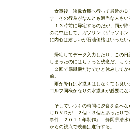
食事後、映像倉庫へ行って最近のＤ
す その行為がなんとも適当な人もい
１３時前に帰宅するのだが、雨が降
のに中止して、ガソリン（ゲッソホン
に内心は嬉しいが石油価格はいったい
帰宅してデータ入力したり、この日
しまったのにはちょっと残念だ、もう
２回で扇風機だけでひと休みしてか
前。
雨が降れば水撒きはしなくても良い
ゴルフ同様かなりの水撒きが必要にな
そしていつもの時間に夕食を食べな
じＤＶＤが、２個・３個とあったりで
事件 ２０１１年制作』 静岡県清水
からの視点で映画は進行する。