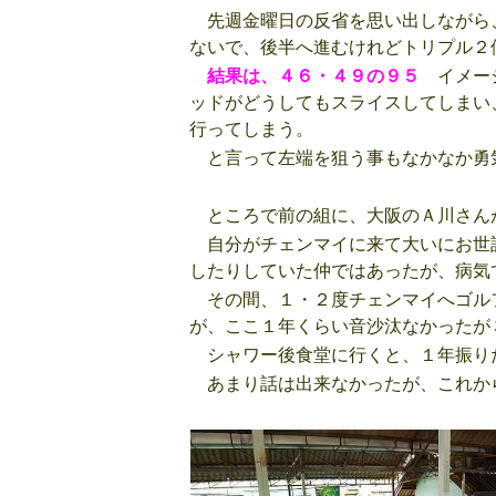
先週金曜日の反省を思い出しながら
ないで、後半へ進むけれどトリプル２
結果は、４６・４９の９５
イメージ
ッドがどうしてもスライスしてしまい
行ってしまう。
と言って左端を狙う事もなかなか勇
ところで前の組に、大阪のＡ川さん
自分がチェンマイに来て大いにお世
したりしていた仲ではあったが、病気
その間、１・２度チェンマイへゴル
が、ここ１年くらい音沙汰なかったが
シャワー後食堂に行くと、１年振り
あまり話は出来なかったが、これか