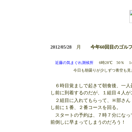
2012/05/28
月
今年60回目のゴル
近藤の気まぐれ測候所
6時28℃ 50％ 14
今日も朝曇りが少しずつ青空も見えて 
６時目覚ましで起きて朝食後、一人
し前に到着するのだが、１組目４人が
２組目に入れてもらって、Ｈ部さん
し前に１番、２番コースを回る。
スタートの予約は、７時７分になっ
前倒しに早まってしまうのだろう！