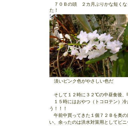
７０Ｂの頭 ２カ月ぶりかな短くな
た！
淡いピンク色がやさしい色だ
そして１２時に３２℃の中昼食後、
１５時にはおやつ（トコロテン）冷
う！！！
午前中買ってきた１個７２Ｂを奥の
い、余ったのは洪水対策用としてビニ