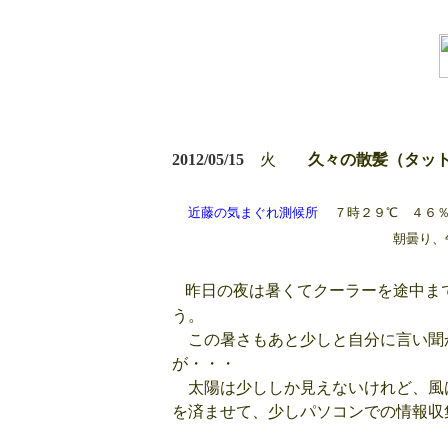
2012/05/15
火
久々の散髪（タッ
近藤の気まぐれ測候所
７時２９℃ ４６％
朝曇り、午後も３６℃まで上
昨日の夜は暑くてクーラーを途中ま
う。
この暑さもあと少しと自分に言い聞
が・・・
太陽は少ししか見えないけれど、風
を済ませて、少しパソコンでの情報収