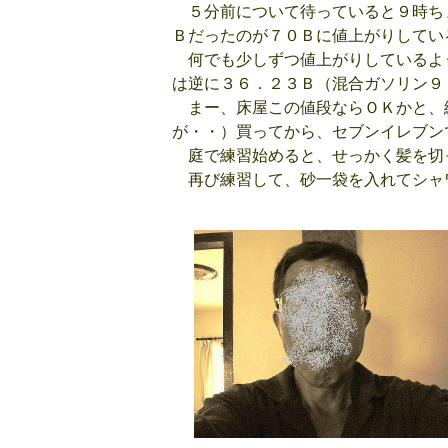
５分前について待っていると９時ち
Ｂだったのが７０Ｂに値上がりしてい
何でも少しずつ値上がりしているよ
は逆に３６．２３Ｂ（混合ガソリン９
まー、床屋この値段ならＯＫかと、
が・・）買ってから、セブンイレブン
庭で練習始めると、せっかく髪を切
再び練習して、砂一袋を入れてシャ