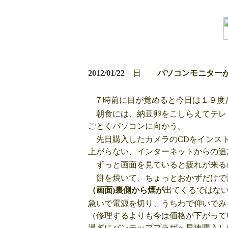
2012/01/22
日
パソコンモニ
７時前に目が覚めると今日は１９度
朝食には、納豆卵をこしらえてテレ
ごとくパソコンに向かう。
先日購入したカメラのCDをインス
上がらない、インターネットからの追
ずっと画面を見ていると疲れが来る
餅を焼いて、ちょっとおかずだけで
（画面)裏側から煙が
出てくるではな
急いで電源を切り、うちわで仰いでみ
（修理するよりも今は価格が下がって
過ぎにパンテッププラザへ早速購入し