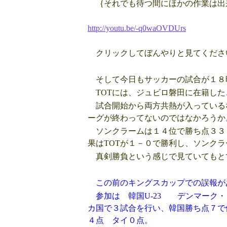
｛それでも待つ間にほかの作業は出
http://youtu.be/-q0waOVDUrs
クリックしてぼんやりと見てくださ
そして今日もサッカーの試合が１８時
TOTには、ジュビロ磐田に在籍し
試合開始から両方共熱が入っている
ーグが終わってないのではなかろうか
ソンクラームは１４位で勝ち点３３ 
果はTOTが１－０で勝利し、ソンク
真剣勝負という感じで見ていてもと
この前のキングスカップでの誤報が
参加は 韓国U-23 デンマーク
カ国で３試合を行い、韓国勝ち点７で
４点 タイ０点。