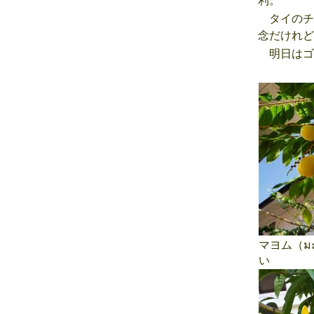
利。
タイのチ
念だけれど
明日はゴ
マヨム（ม
い