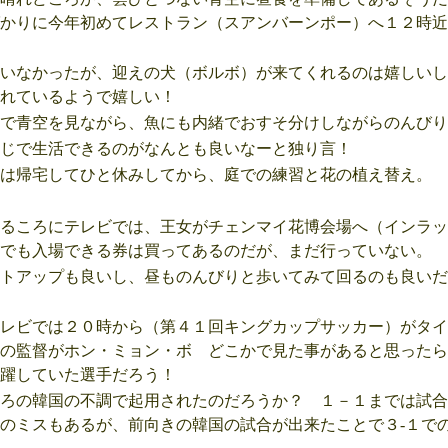
かりに今年初めてレストラン（スアンバーンポー）へ１２時近
いなかったが、迎えの犬（ボルボ）が来てくれるのは嬉しいし
れているようで嬉しい！
で青空を見ながら、魚にも内緒でおすそ分けしながらのんびり
じで生活できるのがなんとも良いなーと独り言！
は帰宅してひと休みしてから、庭での練習と花の植え替え。
るころにテレビでは、王女がチェンマイ花博会場へ（インラッ
でも入場できる券は買ってあるのだが、まだ行っていない。
トアップも良いし、昼ものんびりと歩いてみて回るのも良いだ
レビでは２０時から（第４１回キングカップサッカー）がタイ
の監督がホン・ミョン・ボ どこかで見た事があると思ったら
躍していた選手だろう！
ろの韓国の不調で起用されたのだろうか？ １－１までは試合
のミスもあるが、前向きの韓国の試合が出来たことで３-１で