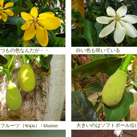
つもの色なんだが・・
白い色も咲いている
大きいのはソフトボール位
ーツ（ขนุน） / khanun