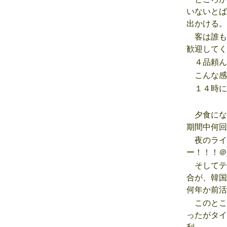
いないとば
出かける。
客は誰も
歓迎してく
４品頼ん
こんな感
１４時に
夕食にな
期間中何回
夜のライ
ー！！！＠
そしてテ
合が、韓国
何年か前活
このとこ
ったがタイ