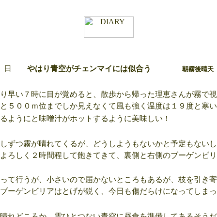
日
やはり青空がチェンマイには似合う
朝霧後晴天
り早い７時に目が覚めると、散歩から帰った理恵さんが霧で視
と５００ｍ位までしか見えなくて風も強く温度は１９度と寒い
るようにと味噌汁がホットするように美味しい！
しずつ霧が晴れてくるが、どうしようもないかと予定もないし
よろしく２時間程して飽きてきて、裏側と右側のブーゲンビリ
って行うが、小さいので届かないところもあるが、枝を引き寄
ブーゲンビリアはとげが鋭く、今日も傷だらけになってしまっ
晴れどころか、雲ひとつない青空に昼食を準備してあるそうだ