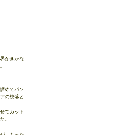
界がきかな
。
諦めてパソ
アの枝落と
せてカット
た。
が、もった