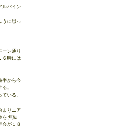
アルパイン
ふうに思っ
ペーン通り
１６時には
時半から今
する。
っている。
始まりニア
を 無駄
年会が１８