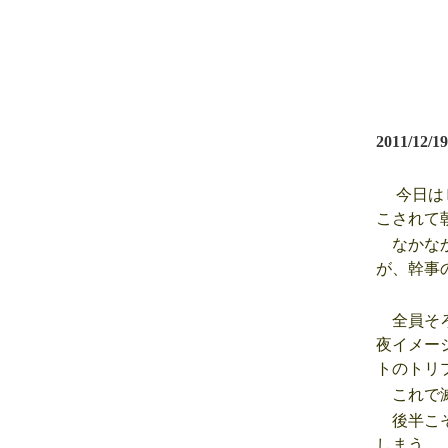
2011/12/19
今日はＤ
こされて
なかなか
が、幹事
全員そろ
夜イメー
トのトリ
これで滅
後半こそ
しまう。