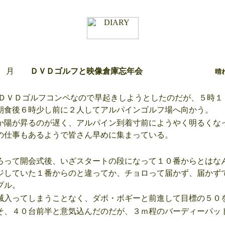
月
ＤＶＤゴルフと映像倉庫忘年会
晴
ＶＤゴルフコンペなので早起きしようとしたのだが、５時１
朝食後６時少し前に２人してアルパインゴルフ場へ向かう。
陽が昇るのが遅く、アルパイン到着寸前にようやく明るくな
の仕事もあるようで皆さん早めに集まっている。
って開会式後、いざスタートの段になって１０番からとはな
ジしていた１番からのと違ってか、チョロって届かず、届かず
プル。
入ってしまうことなく、ダボ・ボギーと前進して目標の５０
、４０台前半と意気込んだのだが、３ｍ程のバーディーパッ