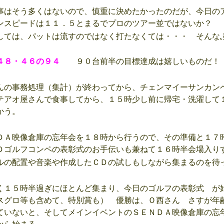
はそう多くはないので、慎重に決めたかったのだが、今日の
ンスピードは１１．５とまるでプロのツアー並ではないか？
ては、パットは流すのではなく打たなくては・・・ そんな
８・４６の９４
９０台前半の目標達成は嬉しいものだ！
の事務処理（集計）が終わってから、チェンマイーサンカン
テアオ屋さんで食事してから、１５時少し前に帰宅・洗濯して
かう。
Ａ映像倉庫の忘年会を１８時から行うので、その準備と１７
Ｄゴルフコンペの表彰式のお手伝いも兼ねて１６時半会場入り
の配置や音楽や作成したＣＤの試しもしながら集まるのを待
１５時半過ぎにほとんど集まり、今日のゴルフの表彰式 が
スグロ等も含めて、特別賞も） 優勝は、Ｏ西さん さすが年齢
ていないと、そしてメインイベントのＳＥＮＤＡ映像倉庫の忘