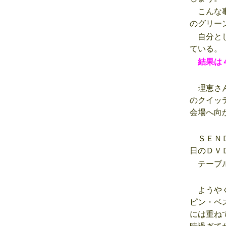
こんな事
のグリー
自分とし
ている。
結果は４
理恵さん
のクイッ
会場へ向
ＳＥＮＤ
日のＤＶ
テーブル
ようやく
ピン・ベ
には重ね