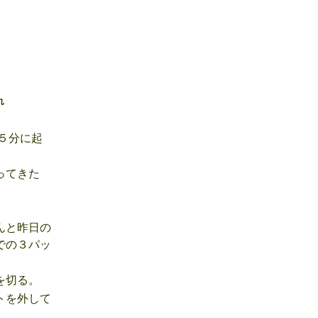
れ
５分に起
ってきた
んと昨日の
での３パッ
を切る。
トを外して