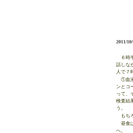
2011/10
６時半
話しな
人で７
①血液
ンとコ
って、
検査結
う。
もちろ
昼食は
へ。