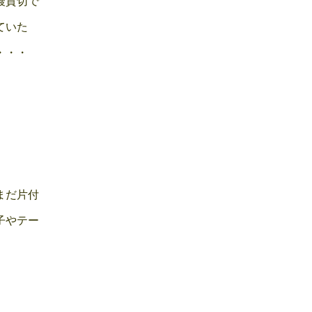
艘貸切で
ていた
・・・
まだ片付
子やテー