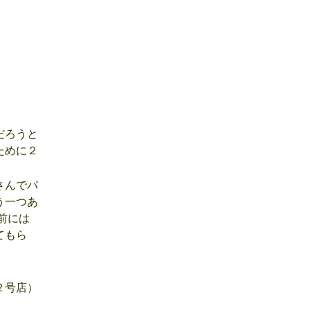
だろうと
ために２
さんでパ
う一つあ
前には
てもら
２号店）