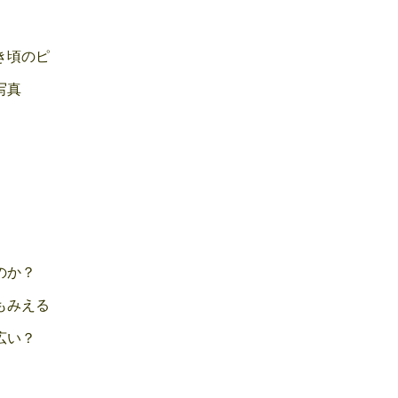
き頃のピ
写真
のか？
もみえる
広い？