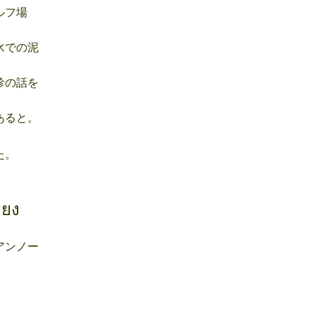
ルフ場
水での泥
診の話を
あると。
た。
ียง
アンノー