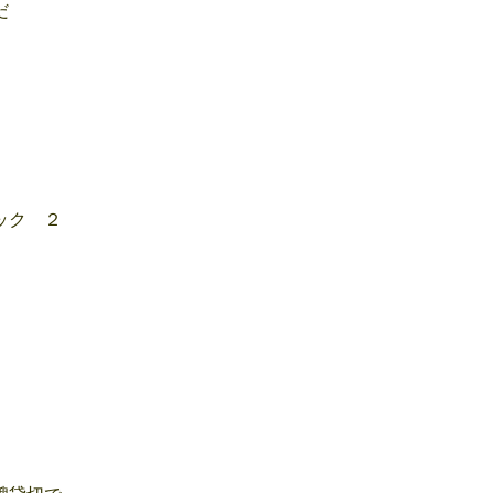
だ
ック ２