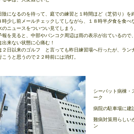
陰になるのを待って、庭での練習と１時間ほど（芝切り）を
８時少し前メールチェックしてしながら、１８時半夕食を食べ
水のニュースをついつい見てしまう。
報を見ると、中部やバンコク周辺は雨の表示が出ているので
は出来ない状態に心痛む！
２日以来のゴルフ と言っても昨日練習場へ行ったが、ラン
行こうと思うので２２時前には消灯。
シーパット病棟・
ーク
病院の駐車場に建
難病対策用らしい
ン