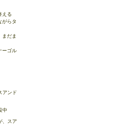
終える
ながらタ
、まだま
ナーゴル
スアンド
設中
が、スア