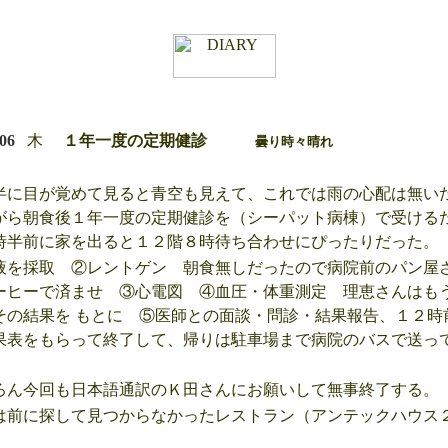
/06
木
１年一度の定期健診
曇り時々晴れ
に目が覚めて見ると青空も見えて、これでは雨の心配は無い
がら朝食後１年一度の定期健診を（シーパット病棟）で受ける
時半前に家を出ると１２階８時待ち合わせにぴったりだった。
を採取 ②レントゲン 朝食無しだったので病院前のパン屋
ーヒーで済ませ ③心電図 ④血圧・体重測定 理恵さんはも
その結果を もとに ⑤医師との面談・問診・結果報告、１２時
果表をもらって終了して、帰りは駐車場まで病院のバスで送っ
ん今回も日本語通訳のＫ田さんにお願いして無事終了する。
前に探して見つからなかったレストラン（アンテックハウス