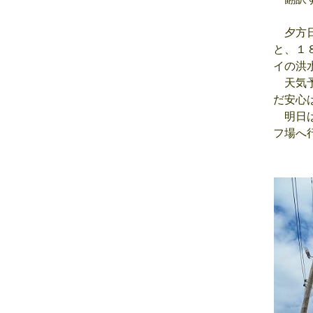
夕方日
と、１
イの洪
天気予
だ安心
明日は
フ場へ