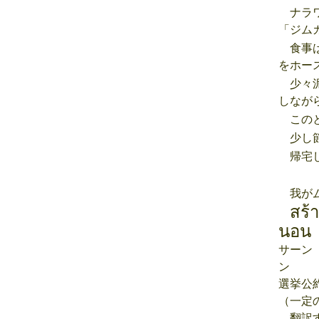
ナラワ
「ジム
食事は
をホー
少々泥
しなが
このと
少し節
帰宅し
我がム
สร้
นอน
サーン
ン
選挙公
（一定
翻訳す