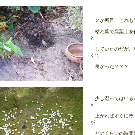
２か所目 これも
枯れ葉で腐葉土を
と
していたのだが、
くて
良かった？？？
少し湿ってはいる
え
上がればすぐに乾
が
どのくらいの時間