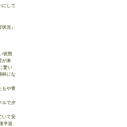
いにして
害状況』
い状態
雲が来
に驚い
満杯にな
たもや青
ネルで夕
。
ていて安
後半追