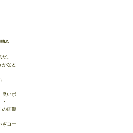
晴れ
気だ。
うかなと
出
、良いボ
・・
この雨期
いざコー