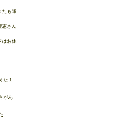
またも降
理恵さん
フはお休
えた１
さがあ
た