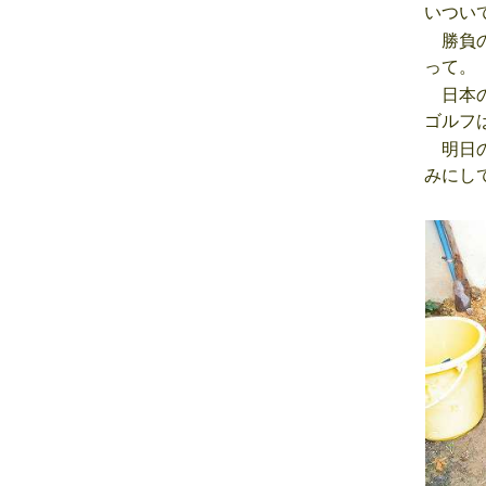
いつい
勝負の
って。
日本の
ゴルフ
明日の
みにし