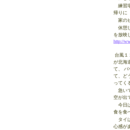
練習場
帰りに
家のピ
休憩し
を放映
http://
台風１
が北海
て、 
て、ど
ってく
急いで
空が出
今日は
食を食
タイは
心感が