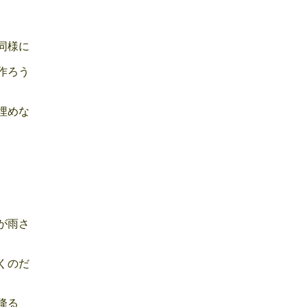
同様に
作ろう
埋めな
が雨さ
くのだ
降る