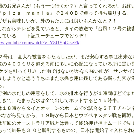
のお兄さんが（もう一つ行くか？）と言ってくれるが、お終
『ｐｉｚａ ｍａｎｉａ』で２４０Ｂで買って持ち帰りする。
ザも美味しいが、外のもたまには良いもんかなと？！
ながらテレビを見ていると、タイの放送で『台風１２号の被
している。 下記ユーチューブでどうぞ！
www.youtube.com/watch?v=Y8UYpGc-zFk
２号は、甚大な被害をもたらしたが、まだ安心する事は出来な
道の４００ミリを超える雨に多いに心配になっている所に黒い
バケツを引っくり返した雨ではないがかなり強い雨が サンサイ
うしようかと思ううちにまだ水搔き用に残してある掘った穴が
る。
例の水だしの用意をして、水の排水を行うが１時間ほどでま
てきて、たまった水は全て出してホットすると１５時半。
１８時からタイとオマーンのホームでの試合をＳＴＴチャン
べながら見てから、１９時から日本とウズベキスタン戦を観戦
前回のオーストラリア戦とは違って終始押せ押せムードで見
あって結果も３-０と勝利するものの、日本は開始早々入れられ