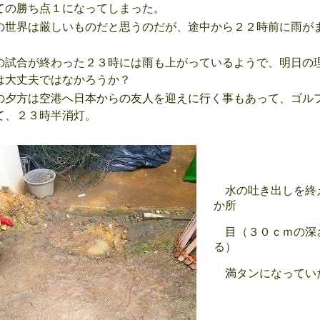
ての勝ち点１になってしまった。
世界は厳しいものだと思うのだが、途中から２２時前に雨が
試合が終わった２３時には雨も上がっているようで、明日の
は大丈夫ではなかろうか？
夕方は空港へ日本からの友人を迎えに行く事もあって、ゴル
て、２３時半消灯。
水の吐き出しを終
か所
目（３０ｃｍの深
る）
満タンになってい