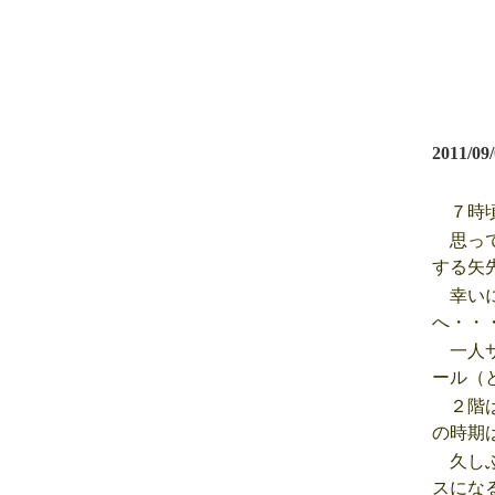
2011/09
７時頃
思って
する矢
幸いに
へ・・
一人サ
ール（
２階は
の時期
久しぶ
スにな