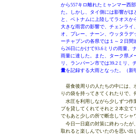
から557キロ離れたミャンマー西
た。しかし、タイ側には影響がほ
と、ベトナムに上陸してラオスから
大きな雨雲の影響で、チェンライ
オ、プレー、ナーン、ウッタラデ
ーチャブンの各県では１～２日間
ら26日にかけて93.6ミリの雨量、
雨量に達した。また、ターク県メーソ
リ、ランパーン市では39.2ミリ、
量
を記録する大雨となった。（新
昼食後周りの人たちの中には、
りの袋を持ってきてくれたりで、
水圧を利用しながら少しずつ作業
プを貸してくれてそれと２本立て
でもあと少しの所で断念してシャ
今日一日庭の対策に終わったが、
取れると楽しんでいたのを思い出