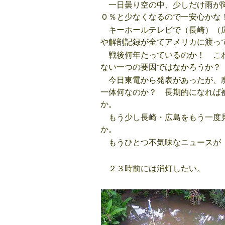
一日曇り空の中、少しだけ雨が降
０％と少なくなるので一安心かな
キーホールテレビで（長崎）（広
や解剖記録が全てアメリカに渡っ
戦後何年たっているのか！ これ
ない一つの要因ではなかろうか？
今日東電から発表があったが、廃
一体何なのか？ 長期的になれば
か。
もう少し長崎・広島をもう一度見
か。
もうひとつ不気味なニュース
２３時前には消灯したい。