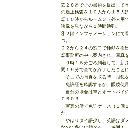
②２８番でその書類を提出して
の適正検査を１０人から１５人
③１０時からルーム３（外人用
映像を見ながら１時間勉強。
④２階インフォメーションにて
つ。
２２から２４の窓口で種類を提
⑤事務所の中へ案内され、写真
９時１５分ごろ到着して、新免
間１５分で全てが終了したこと
そこでの写真を取る時、眼鏡
免許証を確認するが、眼鏡使用
自分の場合は車とオートバイの
０６０Ｂ
写真の所で免許ケース（１個１
た。
やはりタイ語少し、英語はダメ
なので多いに助かる。 感謝！