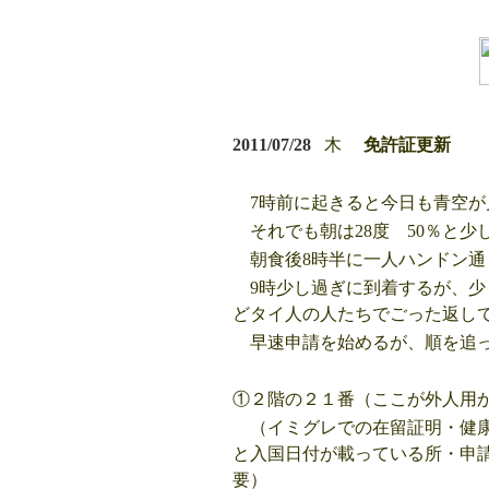
2011/07/28
木
免許
7時前に起きると今日も青空が
それでも朝は28度 50％と少
朝食後8時半に一人ハンドン通
9時少し過ぎに到着するが、少
どタイ人の人たちでごった返し
早速申請を始めるが、順を追
①２階の２１番（ここが外人用
（イミグレでの在留証明・健康
と入国日付が載っている所・申
要）