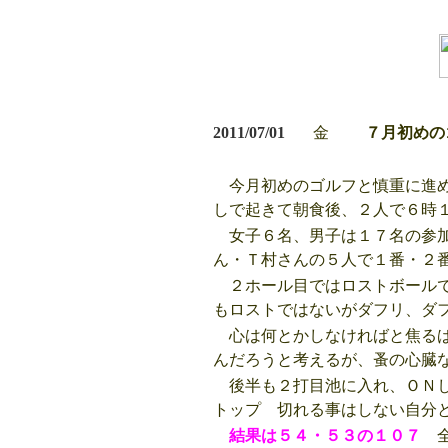
2011/07/01
金
７月初めの
今月初めのゴルフと慎重に進め
しで起きて朝食後、２人で６時
女子６名、男子は１７名の参加
ん・Ｔ村さんの５人で１番・２
２ホール目ではロストボールで
もロストではないがダフリ、ダ
心は何とかしなければと焦るば
んだろうと考えるが、蚤の心臓
後半も２打目池に入れ、ＯＮし
トップ 切れる事はしない自分
結果は５４・５３の１０７
全