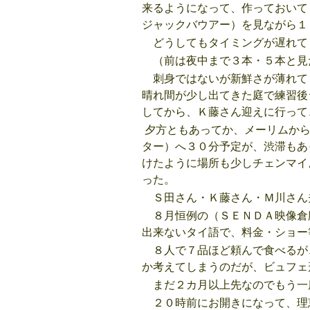
来るようになって、作っておいてくれ
ジャックバウアー）を見ながら１
どうしてもタイミングが遅れて
（前は夜中まで３本・５本と見
刺身ではないが新鮮さが薄れて
晴れ間が少し出てきた庭で練習後
してから、Ｋ藤さん迎えに行って
夕方ともあってか、メーリムから
ター）へ３０分予定が、渋滞もあ
けたように場所も少しチェンマイ
った。
Ｓ田さん・Ｋ藤さん・Ｍ川さん
８月恒例の（ＳＥＮＤＡ映像倉
出来ないタイ語で、料金・ショー
８人で７品ほど頼んで食べるが
か考えてしまうのだが、ビュフェ
まだ２カ月以上先なのでもう一
２０時前にお開きになって、理