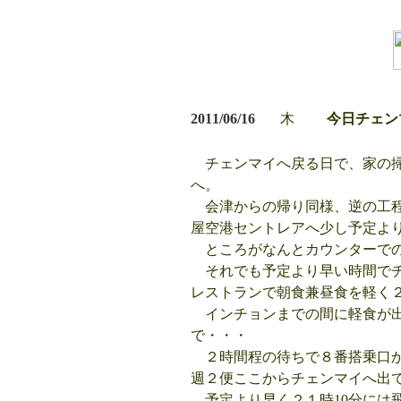
2011/06/16
木
今日チェン
チェンマイへ戻る日で、家の掃
へ。
会津からの帰り同様、逆の工程
屋空港セントレアへ少し予定よ
ところがなんとカウンターでの
それでも予定より早い時間でチ
レストランで朝食兼昼食を軽く
インチョンまでの間に軽食が出
で・・・
２時間程の待ちで８番搭乗口か
週２便ここからチェンマイへ出
予定より早く２１時10分には