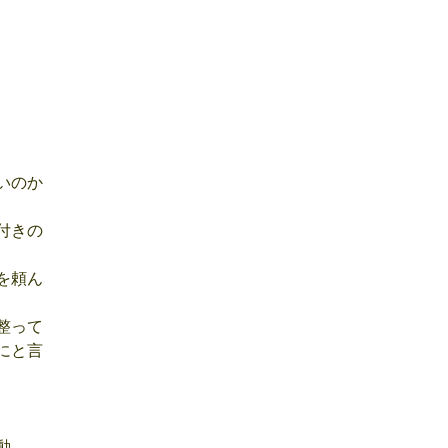
いのか
付きの
を頼ん
整って
にと言
動。