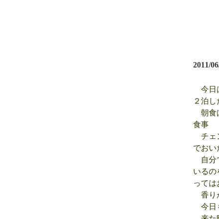
2011/06
今日は
２泊し
朝食は
食事
チェン
でおい
自分で
いるの
っては
香りが
今日も
来た時