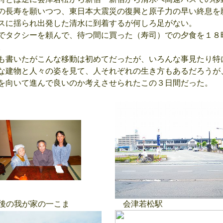
長寿を願いつつ、東日本大震災の復興と原子力の早い終息を
スに揺られ出発した清水に到着するが何しろ足がない。
タクシーを頼んで、待つ間に買った（寿司）での夕食を１８
。
書いたがこんな移動は初めてだったが、いろんな事見たり特
な建物と人々の姿を見て、人それぞれの生き方もあるだろうが
を向いて進んで良いのか考えさせられたこの３日間だった。
後の我が家の一こま
会津若松駅