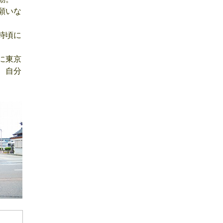
願いな
時頃に
に東京
、自分