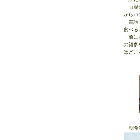
両親の
がらバ
電話で
食べる
前にも
の雑多
はどこ
朝食