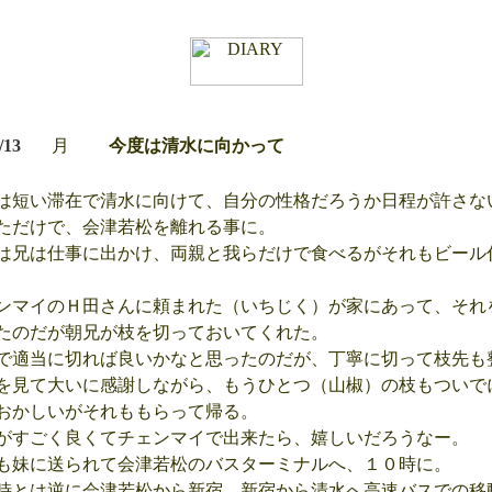
/13
月
今度は清水に向かって
短い滞在で清水に向けて、自分の性格だろうか日程が許さな
ただけで、会津若松を離れる事に。
兄は仕事に出かけ、両親と我らだけで食べるがそれもビール
マイのＨ田さんに頼まれた（いちじく）が家にあって、それ
たのだが朝兄が枝を切っておいてくれた。
適当に切れば良いかなと思ったのだが、丁寧に切って枝先も
を見て大いに感謝しながら、もうひとつ（山椒）の枝もついで
おかしいがそれももらって帰る。
すごく良くてチェンマイで出来たら、嬉しいだろうなー。
妹に送られて会津若松のバスターミナルへ、１０時に。
とは逆に会津若松から新宿 新宿から清水へ高速バスでの移