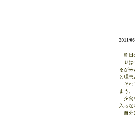
2011/06
昨日の
Ｕは今
るが来
と理恵
それで
まう。
夕食を
入らな
自分に