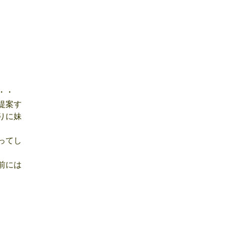
・・
提案す
りに妹
ってし
前には