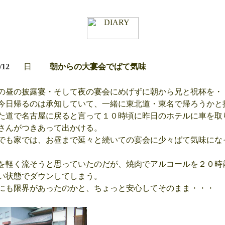
/12
日
朝からの大宴会でばて気味
昼の披露宴・そして夜の宴会にめげずに朝から兄と祝杯を・
日帰るのは承知していて、一緒に東北道・東名で帰ろうかと
た道で名古屋に戻ると言って１０時頃に昨日のホテルに車を取
さんがつきあって出かける。
も家では、お昼まで延々と続いての宴会に少々ばて気味にな
軽く流そうと思っていたのだが、焼肉でアルコールを２０時
い状態でダウンしてしまう。
も限界があったのかと、ちょっと安心してそのまま・・・