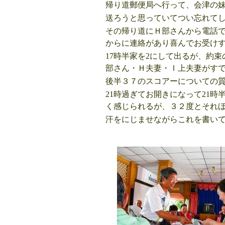
帰り道郵便局へ行って、会津の
送ろうと思っていてつい忘れて
その帰り道にＨ部さんから電話で
からに連絡があり喜んでお受け
17時半家を2にして出るが、約
部さん・Ｈ夫妻・Ｉ上夫妻がす
後半３７のスコアーについての
21時過ぎてお開きになって21
く感じられるが、３２度とそれ
汗をにじませながらこれを書い