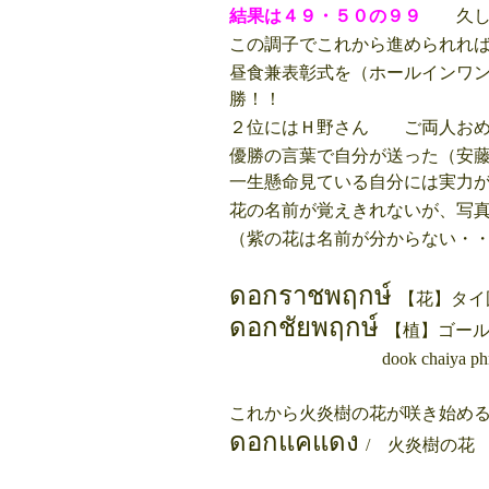
結果は４９・５０の９９
久しぶ
この調子でこれから進められれ
昼食兼表彰式を（ホールインワ
勝！！
２位にはＨ野さん ご両人おめ
優勝の言葉で自分が送った（安
一生懸命見ている自分には実力
花の名前が覚えきれないが、写
（紫の花は名前が分からない・
ดอกราชพฤกษ์
【花】タイ国花,
ดอกชัยพฤกษ์
【植】ゴール
dook chaiya phr
これから火炎樹の花が咲き始め
ดอกแคแดง
/ 火炎樹の花 doo