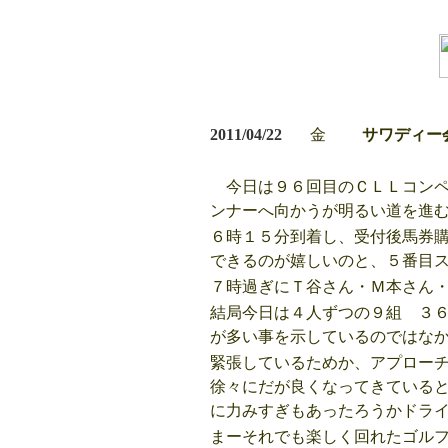
2011/04/22
金
サワディー会
今日は９６回目のＣＬＬコンペ
ンナーへ向かうが明るい道を進
６時１５分到着し、受付後馬券
できるのが嬉しいのと、５番目
７時過ぎにＴ谷さん・Ｍ本さん
結局今日は４人ずつの９組 ３
が多い事を示しているのではな
緊張しているためか、アプロー
徐々にだが良くなってきている
に力みすぎもあったろうかドラ
まーそれでも楽しく回れたゴル