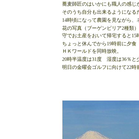
蕎麦師匠のはいかにも職人の感じ
そのうち自分も出来るようになる
14時頃になって農園を見ながら
花の写真（ブーゲンビリア2種類
守でお土産をおいて帰宅すると15
ちょっと休んでから19時前に夕
ＨＫワールドを同時放映。
20時半温度は31度 湿度は36％
明日の金曜会ゴルフに向けて22時