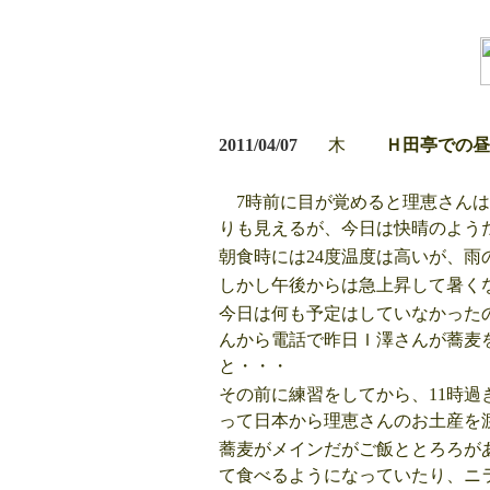
2011/04/07
木
Ｈ田亭での昼
7時前に目が覚めると理恵さんは
りも見えるが、今日は快晴のよう
朝食時には24度温度は高いが、
しかし午後からは急上昇して暑く
今日は何も予定はしていなかった
んから電話で昨日Ｉ澤さんが蕎麦
と・・・
その前に練習をしてから、11時過
って日本から理恵さんのお土産を渡
蕎麦がメインだがご飯ととろろが
て食べるようになっていたり、ニ