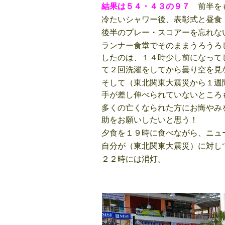
結果は５４・４３の９７
前半をも
冷たいシャワー後、表彰式と昼
後半のプレー・スコアーを忘れな
ランナー食堂でそのままうろうろ
したのは、１４時少し前になって
て２回洗濯をしてから曇り空を見
そして（東北関東大震災から１週
手が差し伸べられていないところ
多くの亡くなられた方にお悔やみ
助をお願いしたいと思う！
夕食を１９時に食べながら、ニュ
自分が（東北関東大震災）に対し
２２時には消灯。