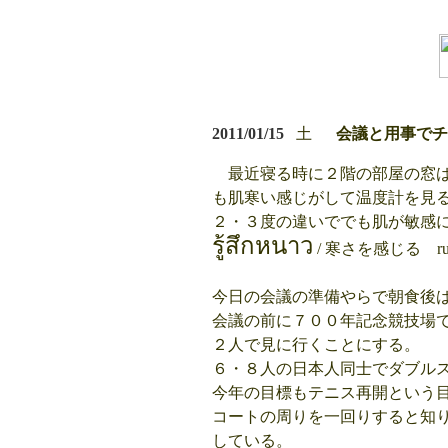
2011/01/15
土
会議と用事でチ
最近寝る時に２階の部屋の窓
も肌寒い感じがして温度計を見
２・３度の違いででも肌が敏感
รู้สึกหนาว
/ 寒さを感じる ru
今日の会議の準備やらで朝食後
会議の前に７００年記念競技場
２人で見に行くことにする。
６・８人の日本人同士でダブル
今年の目標もテニス再開という
コートの周りを一回りすると知
している。