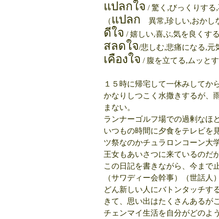
แปลกใจ
/ 驚く,びっくりする,
แปลก
（
異常,珍しい,おかしな,
ดีใจ
/ 嬉しい,喜ぶ,気を良くする d
สลดใจ
/悲しむ,悲痛になる,元気を失
เคืองใจ
/ 腹を立てる,ムッとする,
１５時に帰宅して一休みしてか
かなりしつこく水撒きするが、
まない。
ランナーゴルフ場での過剰なほ
いつもの時間に夕食をテレビを
ツ祭なのかチュラロンコーン大
王女もあいさつに来ているのだ
この日記を書きながら、今まで
（サワディー会幹事）（世話人
どん新しい人にバトンタッチす
きて、思い出はたくさんあるが
チェンマイ生活を自分がどのよ