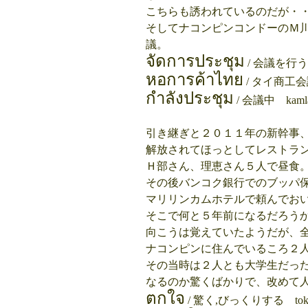
こちらも誘われているのだが・
そしてナコンピンコンドーのＭ
議。
จัดการประชุม
/ 会議を行う ca
หอการค้าไทย
/ タイ商工会議所
กำลังประชุม
/ 会議中 kamlan
引き継ぎと２０１１年の新幹事
解放されてほっとしてレストラ
Ｈ部さん、理恵さん５人で昼食
その後バンコク銀行でのブッパ
マリリンカムホテルで頼んでお
そこで何と５年前になるだろう
向こうは覚えていたようだが、
ナコンピンに住んでいるころ２
その当時は２人とも大学生だっ
なるのか驚くばかりで、改めて
ตกใจ
/ 驚く,びっくりする tok 